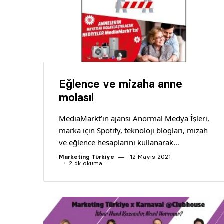
Eğlence ve mizaha anne
molası!
MediaMarkt’ın ajansı Anormal Medya İşleri,
marka için Spotify, teknoloji blogları, mizah
ve eğlence hesaplarını kullanarak…
Marketing Türkiye
12 Mayıs 2021
2 dk okuma