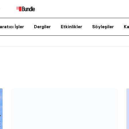
aratıcı İşler
Dergiler
Etkinlikler
Söyleşiler
Ka
Haftanın marka-ajans iş
birlikleri (17-23 Ocak)
MediaMarkt Türkiye’nin yeni kreatif ajansı