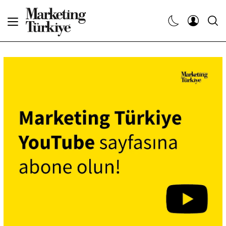
Abone Ol
Haberler
Yaratıcı İşler
Dergiler
Etkinlikler
Söyleşiler
Kariyer