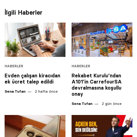
İlgili Haberler
HABERLER
HABERLER
Evden çalışan kiracıdan
Rekabet Kurulu’ndan
ek ücret talep edildi
A101’in CarrefourSA
© 2001 Rota Yayın Yapım Tanıtım Tic. Ltd. Şti. Bu Sitede Bulunan
devralmasına koşullu
Yazı Ve Çizimlerin Her Hakkı Saklıdır.
Sena Tufan
2 hafta önce
onay
Asquared WordPress Agency
tarafından tasarlanmış ve
Sena Tufan
2 gün önce
kodlanmıştır.