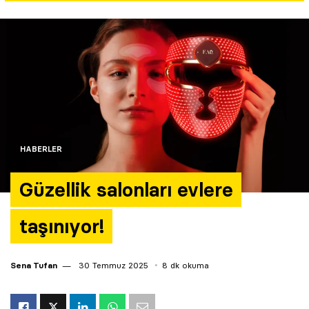
Yazarlar
Araştırma
HABERLER
Güzellik salonları evlere
taşınıyor!
Sena Tufan
30 Temmuz 2025
8 dk okuma