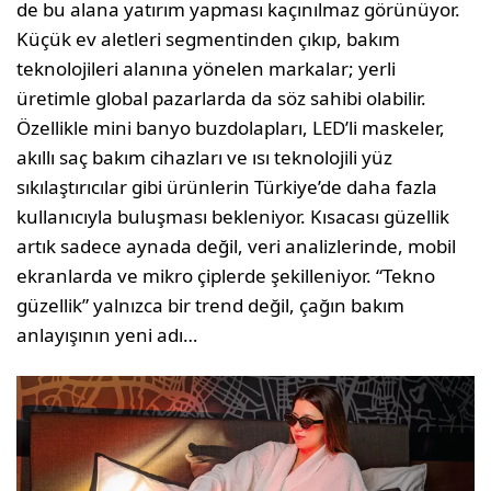
de bu alana yatırım yapması kaçınılmaz görü­nüyor.
Küçük ev aletleri segmentinden çıkıp, ba­kım
teknolojileri alanına yönelen markalar; yerli
üretimle global pazarlarda da söz sahibi olabilir.
Özellikle mini banyo buzdolapları, LED’li mas­keler,
akıllı saç bakım cihazları ve ısı teknolojili yüz
sıkılaştırıcılar gibi ürünlerin Türkiye’de daha fazla
kullanıcıyla buluşması bekleniyor. Kısacası güzellik
artık sadece aynada değil, veri analizle­rinde, mobil
ekranlarda ve mikro çiplerde şekil­leniyor. “Tekno
güzellik” yalnızca bir trend değil, çağın bakım
anlayışının yeni adı…