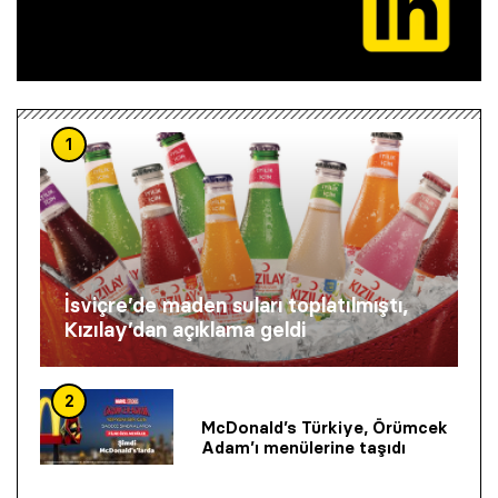
1
İsviçre’de maden suları toplatılmıştı,
Kızılay’dan açıklama geldi
2
McDonald’s Türkiye, Örümcek
Adam’ı menülerine taşıdı