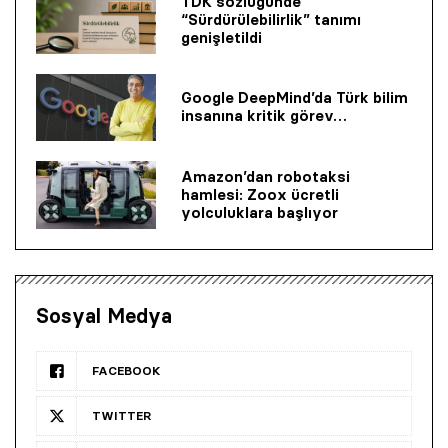
TDK sözlüğünde
“Sürdürülebilirlik” tanımı
genişletildi
Google DeepMind’da Türk bilim
insanına kritik görev…
Amazon’dan robotaksi
hamlesi: Zoox ücretli
yolculuklara başlıyor
© 2001 Rota Yayın Yapım Tanıtım Tic. Ltd. Şti. Bu Sitede Bulunan
Yazı Ve Çizimlerin Her Hakkı Saklıdır.
Sosyal Medya
Asquared WordPress Agency
tarafından tasarlanmış ve
kodlanmıştır.
FACEBOOK
TWITTER