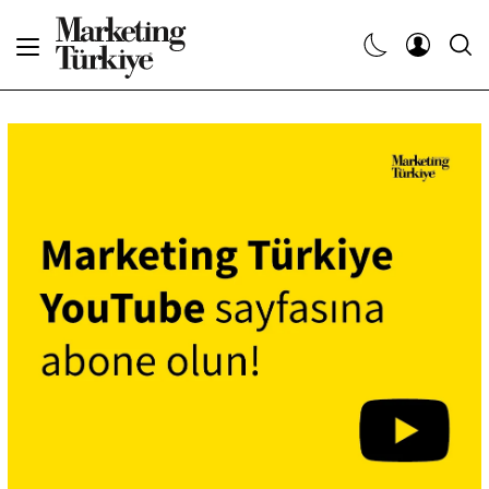
Abone Ol
Haberler
Yaratıcı İşler
Dergiler
Etkinlikler
Söyleşiler
Kariyer