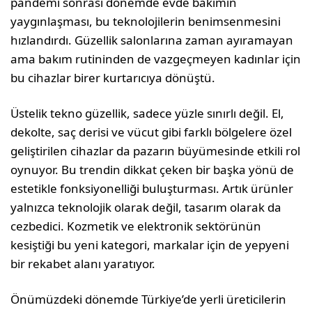
pandemi sonrası dönemde evde bakı­mın
yaygınlaşması, bu teknolojilerin benimsen­mesini
hızlandırdı. Güzellik salonlarına za­man ayıramayan
ama bakım rutininden de vazgeçmeyen kadınlar için
bu cihazlar bi­rer kurtarıcıya dönüştü.
Üstelik tekno güzellik, sade­ce yüzle sınırlı değil. El,
de­kolte, saç derisi ve vücut gibi farklı bölgelere özel
geliştiri­len cihazlar da pazarın bü­yümesinde etkili rol
oynu­yor. Bu trendin dikkat çeken bir başka yönü de
estetikle fonksiyonelliği buluşturma­sı. Artık ürünler
yalnızca tek­nolojik olarak değil, tasarım olarak da
cezbedici. Kozmetik ve elektronik sektörünün
kesiştiği bu yeni kategori, markalar için de yepyeni
bir reka­bet alanı yaratıyor.
Önümüzdeki dönemde Türkiye’de yerli üreticile­rin