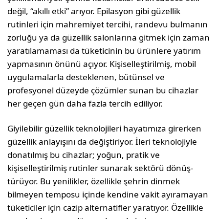
değil, “akıllı etki” arıyor. Epilasyon gibi güzellik
rutinleri için mahremiyet tercihi, randevu bulmanın
zorluğu ya da güzellik salonlarına gitmek için zaman
yaratılamaması da tüketicinin bu ürünlere yatırım
yapmasının önü­nü açıyor. Kişiselleştirilmiş, mobil
uygulamalar­la desteklenen, bütünsel ve
profesyonel düzeyde çözümler sunan bu cihazlar
her geçen gün daha fazla tercih ediliyor.
Giyilebilir güzellik teknolojileri hayatımıza girer­ken
güzellik anlayışını da değiştiriyor. İleri tek­nolojiyle
donatılmış bu cihazlar; yoğun, pratik ve
kişiselleştirilmiş rutinler sunarak sektörü dönüş­
türüyor. Bu yenilikler, özellikle şehrin dinmek
bilmeyen temposu içinde kendine vakit ayırama­yan
tüketiciler için cazip alternatifler yaratıyor. Özellikle