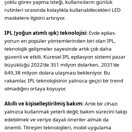
çoklu görev yapma isteği, kullanıcıla­rın günlük
rutinleri sırasında kolaylıkla kullana­bilecekleri LED
maskelere ilgisini artırıyor.
IPL (yoğun atımlı ışık) teknolojisi:
Evde epilas­
yonun en popüler yöntemlerinden biri olan IPL,
teknolojik gelişmeler sayesinde artık çok daha
güvenli ve etkili. Küresel IPL epilasyon sistemi pazar
büyüklüğü 2022’de 351 milyon dolarken, 2031’de
649,38 milyon dolara ulaşması bekleni­yor. Bu
rakamlar, IPL teknolojisinin yalnızca ge­çici bir trend
olmadığını ortaya koyuyor.
Akıllı ve kişiselleştirilmiş bakım:
Artık bir cihazı
yalnızca kullanmak yeterli değil; bakım sürecini takip
edebilmek ve veriye dayalı öneriler almak da
önemli. Titreşim teknolojileri, mobil uygula­ma