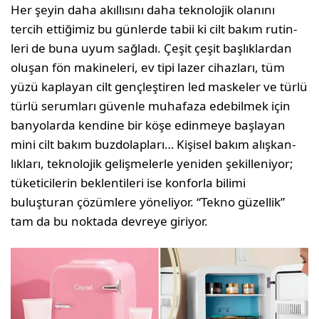
Her şeyin daha akıllısını daha tek­nolojik olanını
tercih ettiğimiz bu günlerde tabii ki cilt bakım rutin­
leri de buna uyum sağladı. Çeşit çeşit başlıklardan
oluşan fön ma­kineleri, ev tipi lazer cihazları, tüm
yüzü kapla­yan cilt gençleştiren led maskeler ve türlü
türlü serumları güvenle muhafaza edebilmek için
ban­yolarda kendine bir köşe edinmeye başlayan
mini cilt bakım buzdolapları… Kişisel bakım alışkan­
lıkları, teknolojik gelişmelerle yeniden şekilleni­yor;
tüketicilerin beklentileri ise konforla bilimi
buluşturan çözümlere yöneliyor. “Tekno güzellik”
tam da bu noktada devreye giriyor.