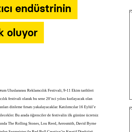
ıcı endüstrinin
k oluyor
um Uluslararası Reklamcılık Festivali, 9-11 Ekim tarihleri
ılık festivali olarak bu sene 20’nci yılını kutlayacak olan
nları dinleme fırsatı yakalayacaklar. Katılımcılar 16 Eylül’e
lecekler. Bu arada öğrenciler de festivalin ilk gününe ücretsiz
sında The Rolling Stones, Lou Reed, Aerosmith, David Byrne
fan Sagmeister ile Red Bull Creative’in Kreatif Direktörü