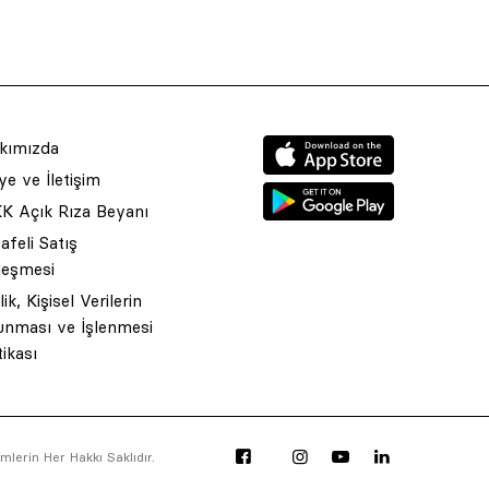
kımızda
e ve İletişim
K Açık Rıza Beyanı
feli Satış
leşmesi
ilik, Kişisel Verilerin
unması ve İşlenmesi
tikası
lerin Her Hakkı Saklıdır.