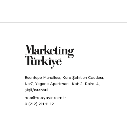
Esentepe Mahallesi, Kore Şehitleri Caddesi,
No:7, Yegane Apartmanı, Kat: 2, Daire: 4,
Şişli/İstanbul
rota@rotayayin.com.tr
0 (212) 211 11 12