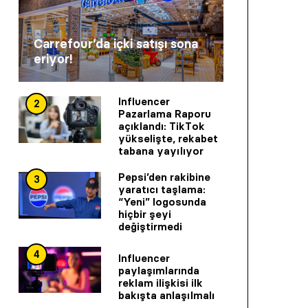
Carrefour’da içki satışı sona
eriyor!
Influencer
2
Pazarlama Raporu
açıklandı: TikTok
yükselişte, rekabet
tabana yayılıyor
Pepsi’den rakibine
3
yaratıcı taşlama:
“Yeni” logosunda
hiçbir şeyi
değiştirmedi
4
Influencer
paylaşımlarında
reklam ilişkisi ilk
bakışta anlaşılmalı