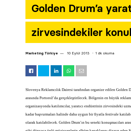
Golden Drum’a yarat
zirvesindekiler konu
Marketing Türkiye
10 Eylül 2013
1 dk okuma
Slovenya Reklamcılık Dairesi tarafından organize edilen Golden Dr
arasında Portorož’da gerçekleştirilecek. Bölgenin en büyük reklamc
organizasyonda katılımcılar, yaratıcı endüstrinin zirvesindeki uzma
kadar başvurmaları halinde daha uygun bir fiyatla festivale katılabi
olarak katılabilecek. Golden Drum’ın bu seneki konuşmacıları ara
gibi dünyaca ünlü müzisyenlerin albüm kapaklarını dizayn eden Ste