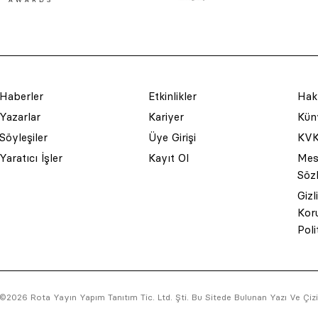
Haberler
Etkinlikler
Hak
Yazarlar
Kariyer
Küny
Söyleşiler
Üye Girişi
KVK
Yaratıcı İşler
Kayıt Ol
Mesa
Söz
Gizl
Kor
Poli
©2026 Rota Yayın Yapım Tanıtım Tic. Ltd. Şti. Bu Sitede Bulunan Yazı Ve Çizim