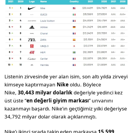
Listenin zirvesinde yer alan isim, son altı yılda zirveyi
kimseye kaptırmayan
Nike
oldu. Böylece
Nike,
30,443 milyar dolarlık
değeriyle yedinci kez
üst üste “
en değerli giyim markası
” unvanını
kazanmayı başardı. Nike’ın geçtiğimiz yılki değeriyse
34,792 milyar dolar olarak açıklanmıştı.
Nike’ı ikinci sırada takip eden markaysa
15,599