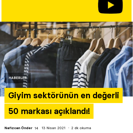
Yazarlar
Araştırma
HABERLER
Giyim sektörünün en değerli
50 markası açıklandı!
Nafizcan Önder
13 Nisan 2021
2 dk okuma