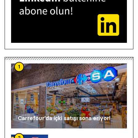
1
Carrefour’da içki satışı sona eriyor!