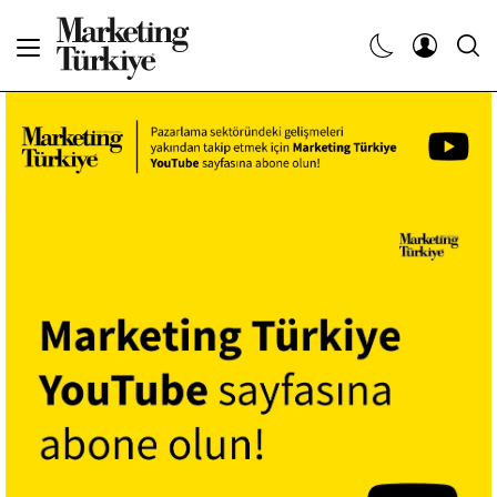
Abone Ol
Haberler
Yaratıcı İşler
Dergiler
Etkinlikler
Söyleşiler
Kariyer