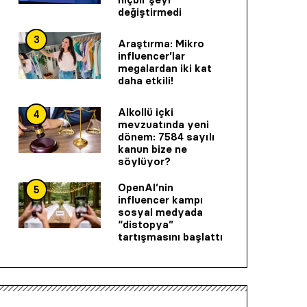
değiştirmedi
3
Araştırma: Mikro
influencer’lar
megalardan iki kat
daha etkili!
Alkollü içki
4
mevzuatında yeni
dönem: 7584 sayılı
kanun bize ne
söylüyor?
OpenAI’nin
5
influencer kampı
sosyal medyada
“distopya”
tartışmasını başlattı