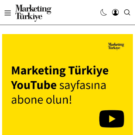
Abone Ol
Haberler
Yaratıcı İşler
Dergiler
Etkinlikler
Söyleşiler
Kariyer