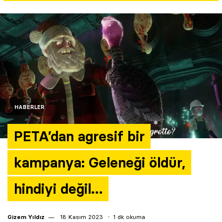
Yazarlar
Araştırma
HABERLER
PETA’dan agresif bir
kampanya: Geleneği öldür,
hindiyi değil…
Gizem Yıldız
18 Kasım 2023
1 dk okuma