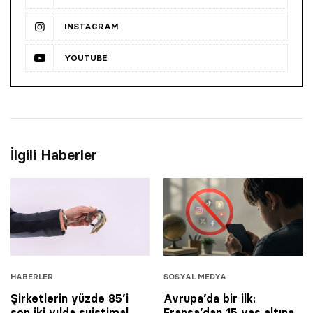
INSTAGRAM
YOUTUBE
İlgili Haberler
HABERLER
SOSYAL MEDYA
Şirketlerin yüzde 85’i
Avrupa’da bir ilk:
son iki yılda suistimal
Fransa’dan 15 yaş altına