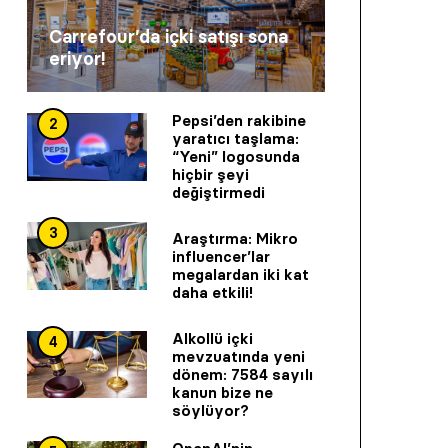
Carrefour’da içki satışı sona
eriyor!
Pepsi’den rakibine
2
yaratıcı taşlama:
“Yeni” logosunda
hiçbir şeyi
değiştirmedi
3
Araştırma: Mikro
influencer’lar
megalardan iki kat
daha etkili!
Alkollü içki
4
mevzuatında yeni
dönem: 7584 sayılı
kanun bize ne
söylüyor?