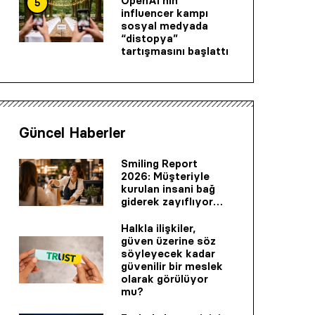
OpenAI’nin
5
influencer kampı
sosyal medyada
“distopya”
tartışmasını başlattı
Güncel Haberler
Smiling Report
2026: Müşteriyle
kurulan insani bağ
giderek zayıflıyor…
Halkla ilişkiler,
güven üzerine söz
söyleyecek kadar
güvenilir bir mes­lek
olarak görülüyor
mu?