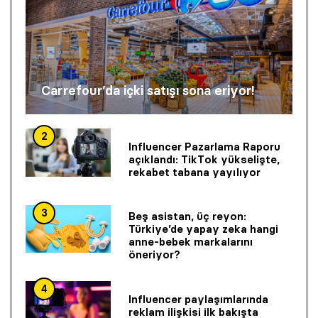
Carrefour’da içki satışı sona eriyor!
2
Influencer Pazarlama Raporu
açıklandı: TikTok yükselişte,
rekabet tabana yayılıyor
3
Beş asistan, üç reyon:
Türkiye’de yapay zeka hangi
anne-bebek markalarını
öneriyor?
4
Influencer paylaşımlarında
reklam ilişkisi ilk bakışta