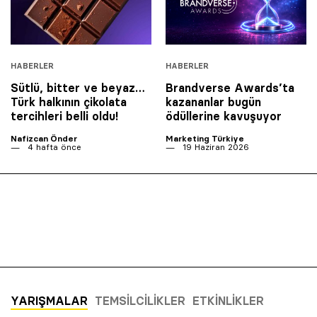
HABERLER
HABERLER
Sütlü, bitter ve beyaz…
Brandverse Awards’ta
Türk halkının çikolata
kazananlar bugün
tercihleri belli oldu!
ödüllerine kavuşuyor
Nafizcan Önder
Marketing Türkiye
4 hafta önce
19 Haziran 2026
YARIŞMALAR
TEMSILCILIKLER
ETKINLIKLER