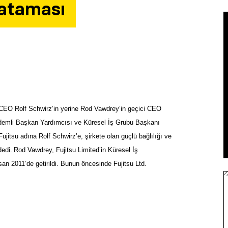
 ataması
n CEO Rolf Schwirz’in yerine Rod Vawdrey’in geçici CEO
ıdemli Başkan Yardımcısı ve Küresel İş Grubu Başkanı
itsu adına Rolf Schwirz’e, şirkete olan güçlü bağlılığı ve
dedi.
Rod Vawdrey, Fujitsu Limited’in Küresel İş
an 2011’de getirildi. Bunun öncesinde Fujitsu Ltd.