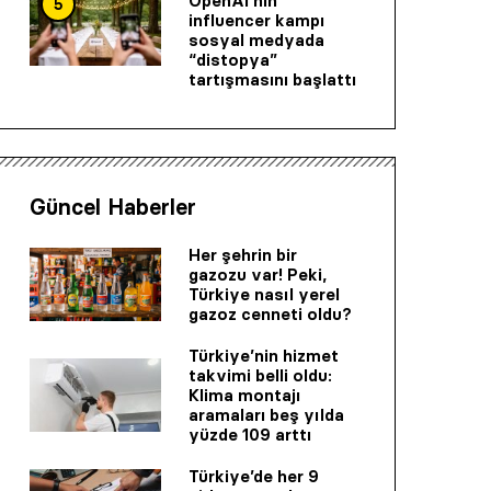
OpenAI’nin
5
influencer kampı
sosyal medyada
“distopya”
tartışmasını başlattı
Güncel Haberler
Her şehrin bir
gazozu var! Peki,
Türkiye nasıl yerel
gazoz cenneti oldu?
Türkiye’nin hizmet
takvimi belli oldu:
Klima montajı
aramaları beş yılda
yüzde 109 arttı
Türkiye’de her 9