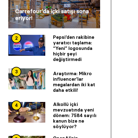
Carrefour’da içki satışı sona
eriyor!
Pepsi’den rakibine
2
yaratıcı taşlama:
“Yeni” logosunda
hiçbir şeyi
değiştirmedi
3
Araştırma: Mikro
influencer’lar
megalardan iki kat
daha etkili!
Alkollü içki
4
mevzuatında yeni
dönem: 7584 sayılı
kanun bize ne
söylüyor?