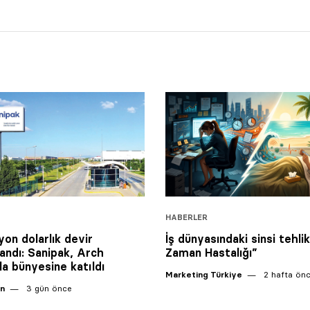
HABERLER
yon dolarlık devir
İş dünyasındaki sinsi tehli
ndı: Sanipak, Arch
Zaman Hastalığı”
la bünyesine katıldı
Marketing Türkiye
2 hafta ön
an
3 gün önce