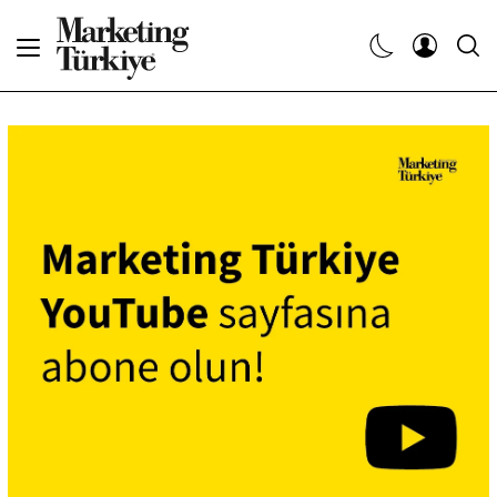
Abone Ol
Haberler
Yaratıcı İşler
Dergiler
Etkinlikler
Söyleşiler
Kariyer