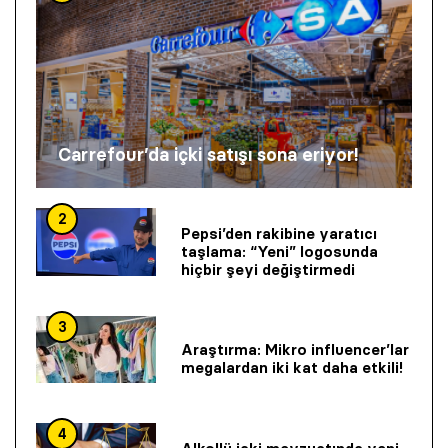
Carrefour’da içki satışı sona eriyor!
2
Pepsi’den rakibine yaratıcı
taşlama: “Yeni” logosunda
hiçbir şeyi değiştirmedi
3
Araştırma: Mikro influencer’lar
megalardan iki kat daha etkili!
4