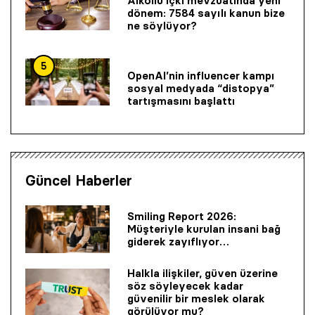
Alkollü içki mevzuatında yeni
dönem: 7584 sayılı kanun bize
ne söylüyor?
5
OpenAI’nin influencer kampı
sosyal medyada “distopya”
tartışmasını başlattı
Güncel Haberler
Smiling Report 2026:
Müşteriyle kurulan insani bağ
giderek zayıflıyor…
Halkla ilişkiler, güven üzerine
söz söyleyecek kadar
güvenilir bir mes­lek olarak
görülüyor mu?