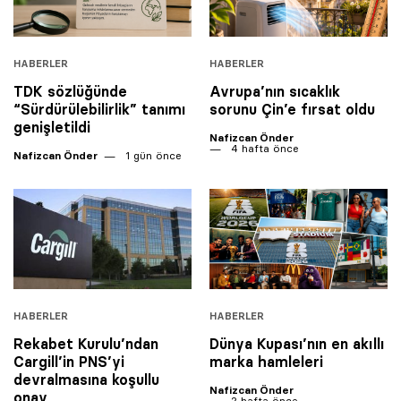
HABERLER
HABERLER
TDK sözlüğünde
Avrupa’nın sıcaklık
“Sürdürülebilirlik” tanımı
sorunu Çin’e fırsat oldu
genişletildi
Nafizcan Önder
4 hafta önce
Nafizcan Önder
1 gün önce
HABERLER
HABERLER
Rekabet Kurulu’ndan
Dünya Kupası’nın en akıllı
Cargill’in PNS’yi
marka hamleleri
devralmasına koşullu
Nafizcan Önder
onay
2 hafta önce