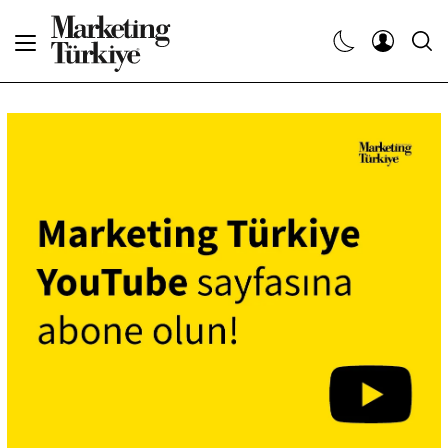
Abone Ol
Haberler
Yaratıcı İşler
Dergiler
Etkinlikler
Söyleşiler
Kariyer