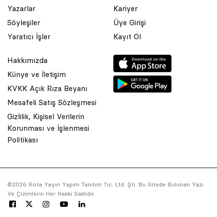
Yazarlar
Kariyer
Söyleşiler
Üye Girişi
Yaratıcı İşler
Kayıt Ol
Hakkımızda
Künye ve İletişim
KVKK Açık Rıza Beyanı
Mesafeli Satış Sözleşmesi
Gizlilik, Kişisel Verilerin
Korunması ve İşlenmesi
© 2001 Rota Yayın Yapım Tanıtım Tic. Ltd. Şti. Bu Sitede Bulunan
Politikası
Yazı Ve Çizimlerin Her Hakkı Saklıdır.
Asquared WordPress Agency
tarafından tasarlanmış ve
kodlanmıştır.
©2026 Rota Yayın Yapım Tanıtım Tic. Ltd. Şti. Bu Sitede Bulunan Yazı
Ve Çizimlerin Her Hakkı Saklıdır.