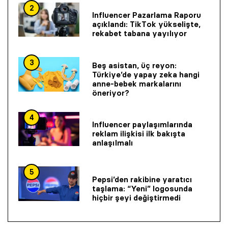
2
Influencer Pazarlama Raporu
açıklandı: TikTok yükselişte,
rekabet tabana yayılıyor
3
Beş asistan, üç reyon:
Türkiye’de yapay zeka hangi
anne-bebek markalarını
öneriyor?
4
Influencer paylaşımlarında
reklam ilişkisi ilk bakışta
anlaşılmalı
5
Pepsi’den rakibine yaratıcı
taşlama: “Yeni” logosunda
hiçbir şeyi değiştirmedi