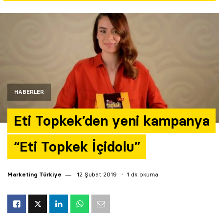
Yazarlar
Araştırma
HABERLER
Eti Topkek’den yeni kampanya
“Eti Topkek İçidolu”
Marketing Türkiye
12 Şubat 2019
1 dk okuma