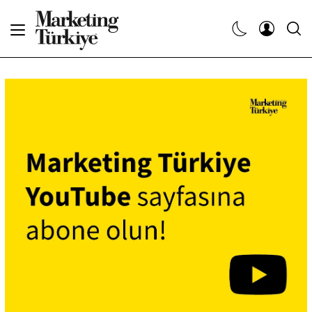
Abone Ol
Haberler
Yaratıcı İşler
Dergiler
Etkinlikler
Söyleşiler
Kariyer