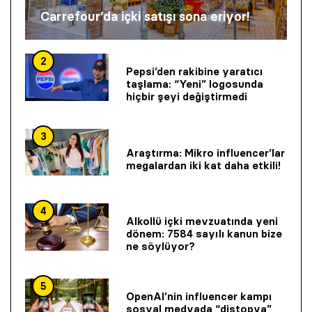
Carrefour’da içki satışı sona eriyor!
2
Pepsi’den rakibine yaratıcı
taşlama: “Yeni” logosunda
hiçbir şeyi değiştirmedi
3
Araştırma: Mikro influencer’lar
megalardan iki kat daha etkili!
4
Alkollü içki mevzuatında yeni
dönem: 7584 sayılı kanun bize
ne söylüyor?
5
OpenAI’nin influencer kampı
sosyal medyada “distopya”