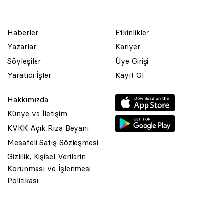
Haberler
Etkinlikler
Yazarlar
Kariyer
Söyleşiler
Üye Girişi
Yaratıcı İşler
Kayıt Ol
Hakkımızda
Künye ve İletişim
KVKK Açık Rıza Beyanı
Mesafeli Satış Sözleşmesi
Gizlilik, Kişisel Verilerin
Korunması ve İşlenmesi
© 2001 Rota Yayın Yapım Tanıtım Tic. Ltd. Şti. Bu Sitede Bulunan
Politikası
Yazı Ve Çizimlerin Her Hakkı Saklıdır.
Asquared WordPress Agency
tarafından tasarlanmış ve
kodlanmıştır.