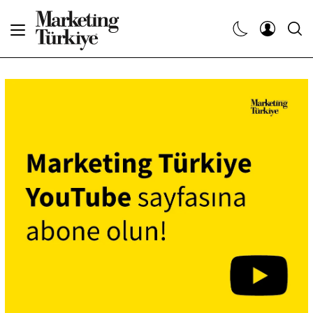
Abone Ol
Haberler
Yaratıcı İşler
Dergiler
Etkinlikler
Söyleşiler
Kariyer