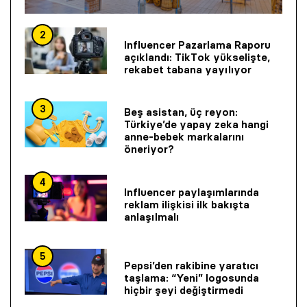
2
Influencer Pazarlama Raporu
açıklandı: TikTok yükselişte,
rekabet tabana yayılıyor
3
Beş asistan, üç reyon:
Türkiye’de yapay zeka hangi
anne-bebek markalarını
öneriyor?
4
Influencer paylaşımlarında
reklam ilişkisi ilk bakışta
anlaşılmalı
5
Pepsi’den rakibine yaratıcı
taşlama: “Yeni” logosunda
hiçbir şeyi değiştirmedi