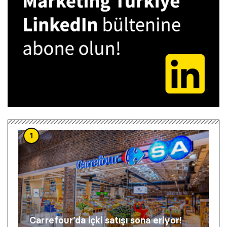
1
Carrefour’da içki satışı sona eriyor!