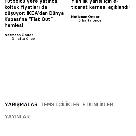
Futbolcu yere yatınca
Yılın ilk yarısı için e-
koltuk fiyatları da
ticaret karnesi açıklandı!
düşüyor: IKEA’dan Dünya
Nafizcan Önder
Kupası’na “Flat Out”
3 hafta önce
hamlesi
Nafizcan Önder
3 hafta önce
YARIŞMALAR
TEMSILCILIKLER
ETKINLIKLER
YAYINLAR