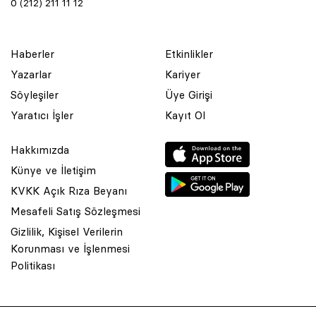
0 (212) 211 11 12
Haberler
Etkinlikler
Yazarlar
Kariyer
Söyleşiler
Üye Girişi
Yaratıcı İşler
Kayıt Ol
Hakkımızda
Künye ve İletişim
KVKK Açık Rıza Beyanı
Mesafeli Satış Sözleşmesi
Gizlilik, Kişisel Verilerin
Korunması ve İşlenmesi
© 2001 Rota Yayın Yapım Tanıtım Tic. Ltd. Şti. Bu Sitede Bulunan
Politikası
Yazı Ve Çizimlerin Her Hakkı Saklıdır.
Asquared WordPress Agency
tarafından tasarlanmış ve