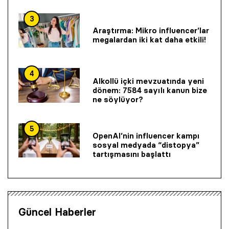
3
Araştırma: Mikro influencer’lar
megalardan iki kat daha etkili!
4
Alkollü içki mevzuatında yeni
dönem: 7584 sayılı kanun bize
ne söylüyor?
5
OpenAI’nin influencer kampı
sosyal medyada “distopya”
tartışmasını başlattı
Güncel Haberler