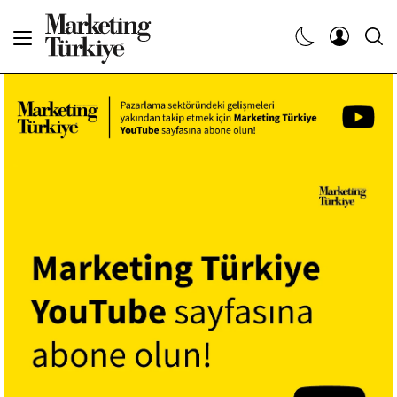
Abone Ol
Haberler
Yaratıcı İşler
Dergiler
Etkinlikler
Söyleşiler
Kariyer