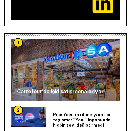
1
Carrefour’da içki satışı sona eriyor!
2
Pepsi’den rakibine yaratıcı
taşlama: “Yeni” logosunda
hiçbir şeyi değiştirmedi