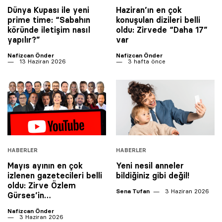
Dünya Kupası ile yeni
Haziran’ın en çok
prime time: “Sabahın
konuşulan dizileri belli
köründe iletişim nasıl
oldu: Zirvede “Daha 17”
yapılır?”
var
Nafizcan Önder
Nafizcan Önder
13 Haziran 2026
3 hafta önce
HABERLER
HABERLER
Mayıs ayının en çok
Yeni nesil anneler
izlenen gazetecileri belli
bildiğiniz gibi değil!
oldu: Zirve Özlem
Sena Tufan
3 Haziran 2026
Gürses’in…
Nafizcan Önder
3 Haziran 2026