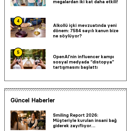
megalardan iki kat daha etkili!
4
Alkollü içki mevzuatında yeni
dönem: 7584 sayılı kanun bize
ne söylüyor?
5
OpenAI’nin influencer kampı
sosyal medyada “distopya”
tartışmasını başlattı
Güncel Haberler
Smiling Report 2026:
Müşteriyle kurulan insani bağ
giderek zayıflıyor…