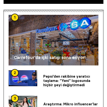
1
Carrefour’da içki satışı sona eriyor!
2
Pepsi’den rakibine yaratıcı
taşlama: “Yeni” logosunda
hiçbir şeyi değiştirmedi
3
Araştırma: Mikro influencer’lar