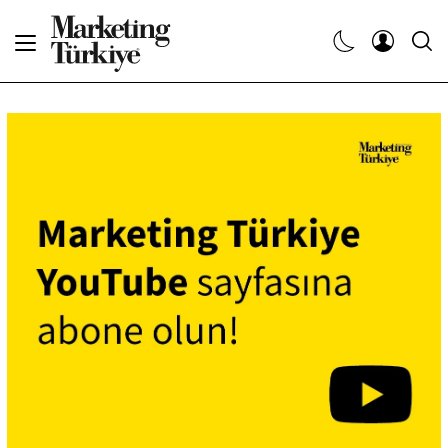
Abone Ol
Haberler
Yaratıcı İşler
Dergiler
Etkinlikler
Söyleşiler
Kariyer