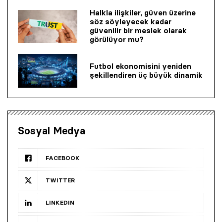
Halkla ilişkiler, güven üzerine
söz söyleyecek kadar
güvenilir bir mes­lek olarak
görülüyor mu?
Futbol ekonomisini yeniden
şekillendiren üç büyük dinamik
Sosyal Medya
FACEBOOK
TWITTER
LINKEDIN