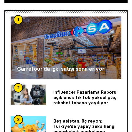
1
Carrefour’da içki satışı sona eriyor!
2
Influencer Pazarlama Raporu
açıklandı: TikTok yükselişte,
rekabet tabana yayılıyor
3
Beş asistan, üç reyon:
Türkiye’de yapay zeka hangi
anne-bebek markalarını