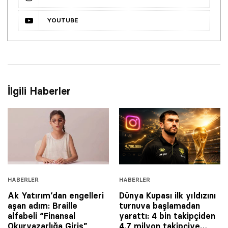
YOUTUBE
İlgili Haberler
HABERLER
HABERLER
Ak Yatırım’dan engelleri
Dünya Kupası ilk yıldızını
aşan adım: Braille
turnuva başlamadan
alfabeli “Finansal
yarattı: 4 bin takipçiden
Okuryazarlığa Giriş”
4.7 milyon takipçiye…