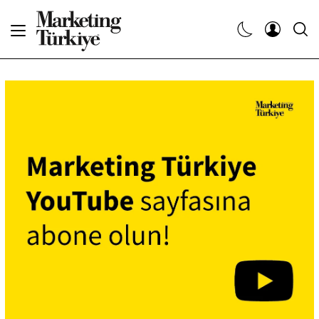
Abone Ol
Haberler
Yaratıcı İşler
Dergiler
Etkinlikler
Söyleşiler
Kariyer