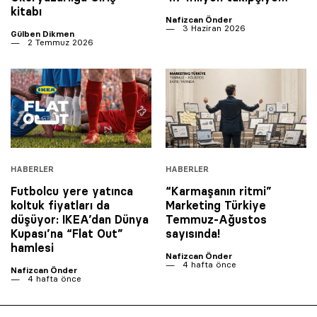
kitabı
Nafizcan Önder
3 Haziran 2026
Gülben Dikmen
2 Temmuz 2026
HABERLER
HABERLER
Futbolcu yere yatınca
“Karmaşanın ritmi”
koltuk fiyatları da
Marketing Türkiye
düşüyor: IKEA’dan Dünya
Temmuz-Ağustos
Kupası’na “Flat Out”
sayısında!
hamlesi
Nafizcan Önder
4 hafta önce
Nafizcan Önder
4 hafta önce