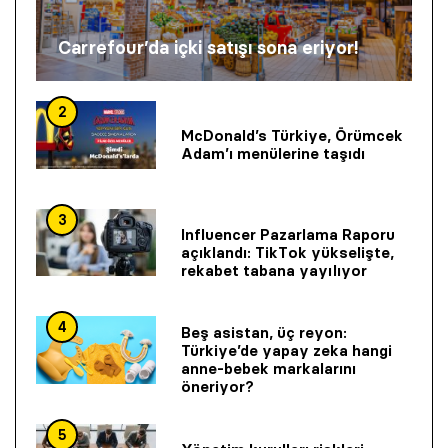
Carrefour’da içki satışı sona eriyor!
2
McDonald’s Türkiye, Örümcek
Adam’ı menülerine taşıdı
3
Influencer Pazarlama Raporu
açıklandı: TikTok yükselişte,
rekabet tabana yayılıyor
4
Beş asistan, üç reyon:
Türkiye’de yapay zeka hangi
anne-bebek markalarını
öneriyor?
5