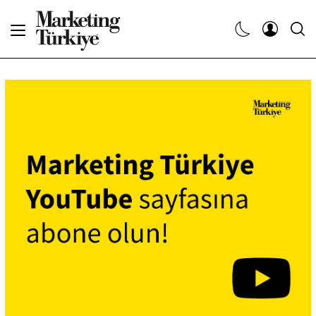
Abone Ol
Haberler
Yaratıcı İşler
Dergiler
Etkinlikler
Söyleşiler
Kariyer