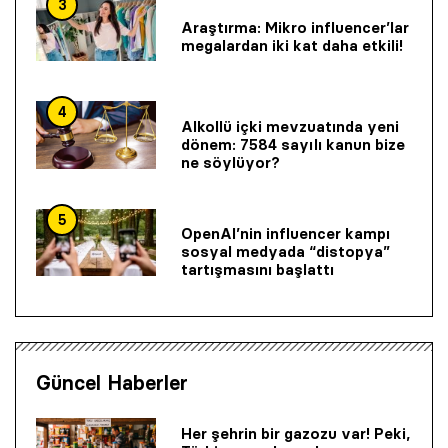
3
Araştırma: Mikro influencer’lar
megalardan iki kat daha etkili!
4
Alkollü içki mevzuatında yeni
dönem: 7584 sayılı kanun bize
ne söylüyor?
5
OpenAI’nin influencer kampı
sosyal medyada “distopya”
tartışmasını başlattı
Güncel Haberler
Her şehrin bir gazozu var! Peki,