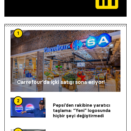
1
Carrefour’da içki satışı sona eriyor!
2
Pepsi’den rakibine yaratıcı
taşlama: “Yeni” logosunda
hiçbir şeyi değiştirmedi