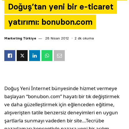
Doğuş’tan yeni bir e-ticaret
Yazarlar
yatırımı: bonubon.com
Araştırma
Marketing Türkiye
28 Nisan 2012
2 dk okuma
Doğuş Yeni İnternet bünyesinde hizmet vermeye
başlayan “bonubon.com” hayatı bir tık değiştirmek
ve daha güzelleştirmek için eğlenceden eğitime,
alışverişten tatile benzersiz deneyimleri en uygun
şartlarla sunmayı vadeden bir site…Tecrübe
pazarlaması konseptiyle pazara yeni bir açılım