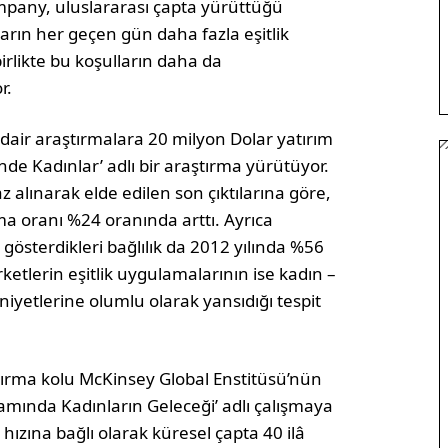
pany, uluslararası çapta yürüttüğü
arın her geçen gün daha fazla eşitlik
e birlikte bu koşulların daha da
r.
 dair araştırmalara 20 milyon Dolar yatırım
nde Kadınlar’ adlı bir araştırma yürütüyor.
z alınarak elde edilen son çıktılarına göre,
lma oranı %24 oranında arttı. Ayrıca
 gösterdikleri bağlılık da 2012 yılında %56
ketlerin eşitlik uygulamalarının ise kadın –
iyetlerine olumlu olarak yansıdığı tespit
tırma kolu McKinsey Global Enstitüsü’nün
mında Kadınların Geleceği’ adlı çalışmaya
hızına bağlı olarak küresel çapta 40 ilâ