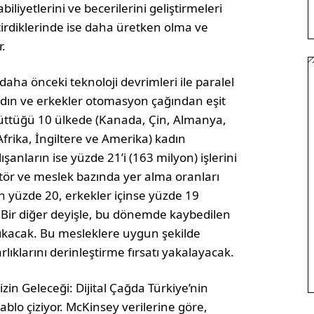
biliyetlerini ve becerilerini geliştirmeleri
rdiklerinde ise daha üretken olma ve
r.
 daha önceki teknoloji devrimleri ile paralel
dın ve erkekler otomasyon çağından eşit
rüttüğü 10 ülkede (Kanada, Çin, Almanya,
frika, İngiltere ve Amerika) kadın
ışanların ise yüzde 21’i (163 milyon) işlerini
ktör ve meslek bazında yer alma oranları
in yüzde 20, erkekler içinse yüzde 19
 Bir diğer deyişle, bu dönemde kaybedilen
ıkacak. Bu mesleklere uygun şekilde
rlıklarını derinleştirme fırsatı yakalayacak.
mizin Geleceği: Dijital Çağda Türkiye’nin
blo çiziyor. McKinsey verilerine göre,