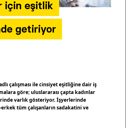
 için eşitlik
nde getiriyor
ı çalışması ile cinsiyet eşitliğine dair iş
malara göre; uluslararası çapta kadınlar
erinde varlık gösteriyor. İşyerlerinde
ın-erkek tüm çalışanların sadakatini ve