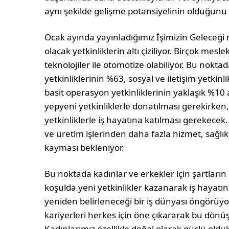
aynı şekilde gelişme potansiyelinin olduğunu 
Ocak ayında yayınladığımız İşimizin Geleceği 
olacak yetkinliklerin altı çiziliyor. Birçok mesl
teknolojiler ile otomotize olabiliyor. Bu nokt
yetkinliklerinin %63, sosyal ve iletişim yetkinl
basit operasyon yetkinliklerinin yaklaşık %10
yepyeni yetkinliklerle donatılması gerekirken, 
yetkinliklerle iş hayatına katılması gerekecek
ve üretim işlerinden daha fazla hizmet, sağlık
kayması bekleniyor.
Bu noktada kadınlar ve erkekler için şartları
koşulda yeni yetkinlikler kazanarak iş hayatın
yeniden belirleneceği bir iş dünyası öngörüyoruz
kariyerleri herkes için öne çıkararak bu dönü
Kadınlarımız özellikle doğal olarak güçlü oldukla