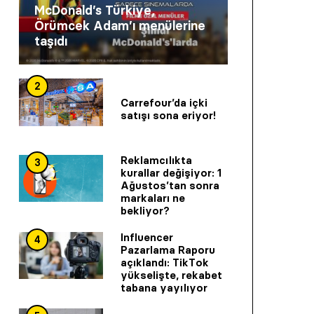
McDonald’s Türkiye,
Örümcek Adam’ı menülerine
taşıdı
2
Carrefour’da içki
satışı sona eriyor!
Reklamcılıkta
3
kurallar değişiyor: 1
Ağustos’tan sonra
markaları ne
bekliyor?
Influencer
4
Pazarlama Raporu
açıklandı: TikTok
yükselişte, rekabet
tabana yayılıyor