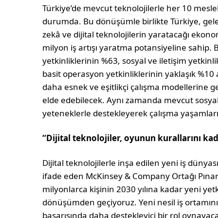
Türkiye’de mevcut teknolojilerle her 10 mesle
durumda. Bu dönüşümle birlikte Türkiye, gele
zekâ ve dijital teknolojilerin yaratacağı ekon
milyon iş artışı yaratma potansiyeline sahip.
yetkinliklerinin %63, sosyal ve iletişim yetkinl
basit operasyon yetkinliklerinin yaklaşık %10
daha esnek ve eşitlikçi çalışma modellerine ge
elde edebilecek. Aynı zamanda mevcut sosyal ve
yeteneklerle destekleyerek çalışma yaşamları
“Dijital teknolojiler, oyunun kurallarını kad
Dijital teknolojilerle inşa edilen yeni iş dünyas
ifade eden McKinsey & Company Ortağı Pınar
milyonlarca kişinin 2030 yılına kadar yeni yet
dönüşümden geçiyoruz. Yeni nesil iş ortamını
başarısında daha destekleyici bir rol oynaya