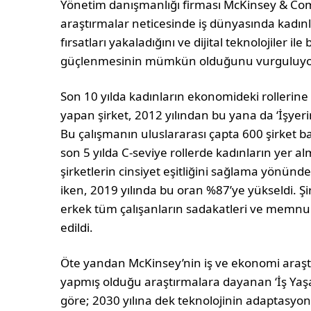
Yönetim danışmanlığı firması McKinsey & Com
araştırmalar neticesinde iş dünyasında kadınl
fırsatları yakaladığını ve dijital teknolojiler il
güçlenmesinin mümkün olduğunu vurguluyo
Son 10 yılda kadınların ekonomideki rollerine
yapan şirket, 2012 yılından bu yana da ‘İşyeri
Bu çalışmanın uluslararası çapta 600 şirket ba
son 5 yılda C-seviye rollerde kadınların yer a
şirketlerin cinsiyet eşitliğini sağlama yönünde
iken, 2019 yılında bu oran %87’ye yükseldi. Şir
erkek tüm çalışanların sadakatleri ve memnun
edildi.
Öte yandan McKinsey’nin iş ve ekonomi araş
yapmış olduğu araştırmalara dayanan ‘İş Yaşa
göre; 2030 yılına dek teknolojinin adaptasyon 