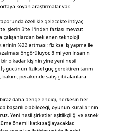
ortaya koyan araştırmalar var.
raporunda özellikle gelecekte ihtiyaç
ekte işlerin 3’te 1’inden fazlası mevcut
ada çalışanlardan beklenen teknoloji
iklerinin %22 artması; fiziksel iş yapma ile
 azalması öngörülüyor. 8 milyon insanın
bir o kadar kişinin yine yeni nesil
. İş gücünün fiziksel güç gerektiren tarım
, bakım, perakende satış gibi alanlara
n biraz daha dengelendiği, herkesin her
da başarılı olabileceği, oyunun kurallarının
. Yeni nesil şirketler eşitlikçiliği ve esnek
şüme önemli katkı sağlayacaklar.
rı sosyal ve iletişim yetkinliklerini –