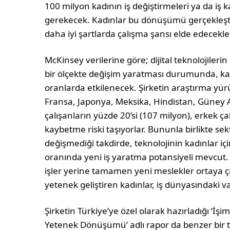
100 milyon kadının iş değiştirmeleri ya da iş ka
gerekecek. Kadınlar bu dönüşümü gerçekleşti
daha iyi şartlarda çalışma şansı elde edecekle
McKinsey verilerine göre; dijital teknolojilerin
bir ölçekte değişim yaratması durumunda, ka
oranlarda etkilenecek. Şirketin araştırma yü
Fransa, Japonya, Meksika, Hindistan, Güney A
çalışanların yüzde 20’si (107 milyon), erkek çal
kaybetme riski taşıyorlar. Bununla birlikte se
değişmediği takdirde, teknolojinin kadınlar iç
oranında yeni iş yaratma potansiyeli mevcut.
işler yerine tamamen yeni meslekler ortaya ç
yetenek geliştiren kadınlar, iş dünyasındaki va
Şirketin Türkiye’ye özel olarak hazırladığı ‘İşi
Yetenek Dönüşümü’ adlı rapor da benzer bir ta