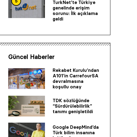
5
TurkNet’te Türkiye
genelinde erişim
sorunu: İlk açıklama
geldi
Güncel Haberler
Rekabet Kurulu’ndan
A101’in CarrefourSA
devralmasına
koşullu onay
TDK sözlüğünde
“Sürdürülebilirlik”
tanımı genişletildi
Google DeepMind’da
Türk bilim insanına