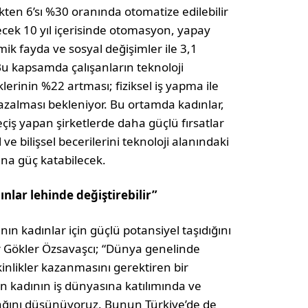
kten 6’sı %30 oranında otomatize edilebilir
cek 10 yıl içerisinde otomasyon, yapay
omik fayda ve sosyal değişimler ile 3,1
 Bu kapsamda çalışanların teknoloji
iklerinin %22 artması; fiziksel iş yapma ile
 azalması bekleniyor. Bu ortamda kadınlar,
çiş yapan şirketlerde daha güçlü fırsatlar
 bilişsel becerilerini teknoloji alanındaki
na güç katabilecek.
ınlar lehinde değiştirebilir”
ının kadınlar için güçlü potansiyel taşıdığını
 Gökler Özsavaşcı; “Dünya genelinde
kinlikler kazanmasını gerektiren bir
n kadının iş dünyasına katılımında ve
cağını düşünüyoruz. Bunun Türkiye’de de