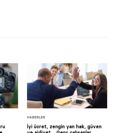
HABERLER
oru
İyi ücret, zengin yan hak, güven
e,
ve aidiyet… Genç çalışanlar