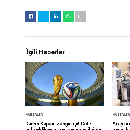
İlgili Haberler
HABERLER
HABERLER
Dünya Kupası zengin işi! Gelir
Araştır
yükseldikçe organizasyona ilgi de
hayal kı