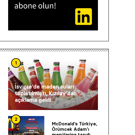
1
İsviçre’de maden suları
toplatılmıştı, Kızılay’dan
açıklama geldi
2
McDonald’s Türkiye,
Örümcek Adam’ı
menülerine taşıdı