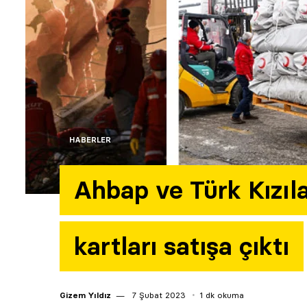
HABERLER
Ahbap ve Türk Kızılay
kartları satışa çıktı
Gizem Yıldız
7 Şubat 2023
1 dk okuma