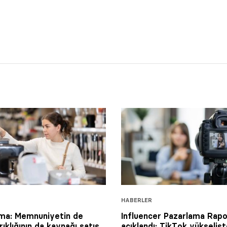
HABERLER
ma: Memnuniyetin de
Influencer Pazarlama Rap
rıklığının da kaynağı satış
açıklandı: TikTok yükselişt