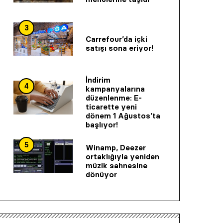
3
Carrefour’da içki
satışı sona eriyor!
İndirim
4
kampanyalarına
düzenlenme: E-
ticarette yeni
dönem 1 Ağustos’ta
başlıyor!
5
Winamp, Deezer
ortaklığıyla yeniden
müzik sahnesine
dönüyor