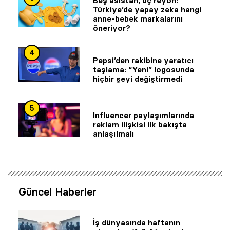
Beş asistan, üç reyon:
Türkiye’de yapay zeka hangi
anne-bebek markalarını
öneriyor?
4
Pepsi’den rakibine yaratıcı
taşlama: “Yeni” logosunda
hiçbir şeyi değiştirmedi
5
Influencer paylaşımlarında
reklam ilişkisi ilk bakışta
anlaşılmalı
Güncel Haberler
İş dünyasında haftanın