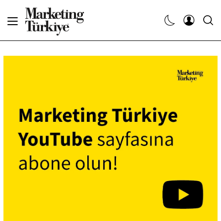
Abone Ol
Haberler
Yaratıcı İşler
Dergiler
Etkinlikler
Söyleşiler
Kariyer