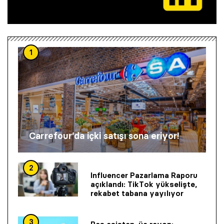
1
Carrefour’da içki satışı sona eriyor!
2
Influencer Pazarlama Raporu
açıklandı: TikTok yükselişte,
rekabet tabana yayılıyor
3