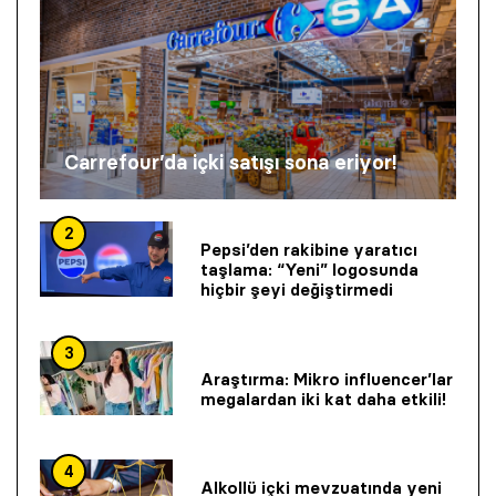
Carrefour’da içki satışı sona eriyor!
2
Pepsi’den rakibine yaratıcı
taşlama: “Yeni” logosunda
hiçbir şeyi değiştirmedi
3
Araştırma: Mikro influencer’lar
megalardan iki kat daha etkili!
4
Alkollü içki mevzuatında yeni