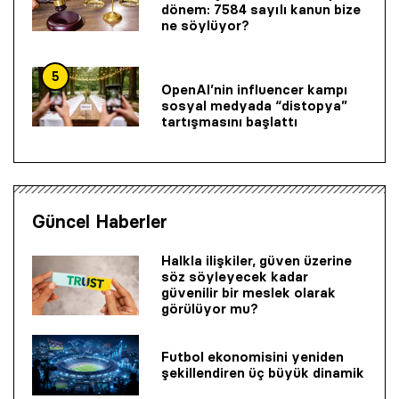
dönem: 7584 sayılı kanun bize
ne söylüyor?
5
OpenAI’nin influencer kampı
sosyal medyada “distopya”
tartışmasını başlattı
Güncel Haberler
Halkla ilişkiler, güven üzerine
söz söyleyecek kadar
güvenilir bir mes­lek olarak
görülüyor mu?
Futbol ekonomisini yeniden
şekillendiren üç büyük dinamik