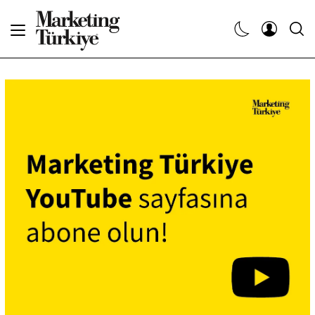
Abone Ol
Haberler
Yaratıcı İşler
Dergiler
Etkinlikler
Söyleşiler
Kariyer