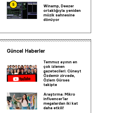
5
Winamp, Deezer
ortaklığıyla yeniden
müzik sahnesine
dönüyor
Güncel Haberler
Temmuz ayının en
çok izlenen
gazetecileri: Cüneyt
Özdemir zirvede,
Özlem Gürses
takipte
Araştırma: Mikro
influencer’lar
megalardan iki kat
daha etkili!