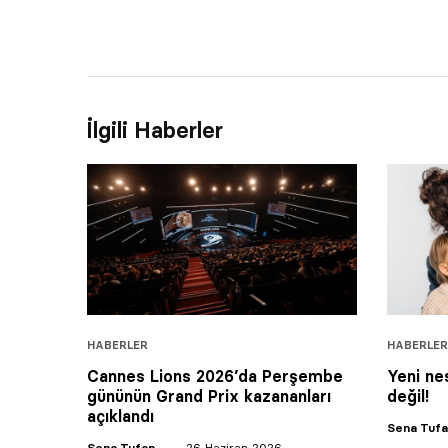
İlgili Haberler
HABERLER
HABERLER
Cannes Lions 2026’da Perşembe
Yeni nes
gününün Grand Prix kazananları
değil!
açıklandı
Sena Tuf
Sena Tufan
26 Haziran 2026