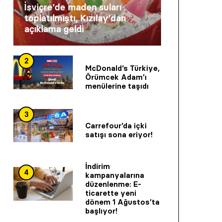
İsviçre’de maden suları
toplatılmıştı, Kızılay’dan
açıklama geldi
2
McDonald’s Türkiye,
Örümcek Adam’ı
menülerine taşıdı
3
Carrefour’da içki
satışı sona eriyor!
İndirim
4
kampanyalarına
düzenlenme: E-
ticarette yeni
dönem 1 Ağustos’ta
başlıyor!