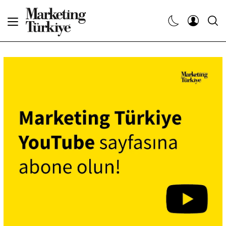
Abone Ol
Haberler
Yaratıcı İşler
Dergiler
Etkinlikler
Söyleşiler
Kariyer