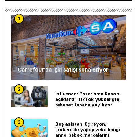
1
Carrefour’da içki satışı sona eriyor!
2
Influencer Pazarlama Raporu
açıklandı: TikTok yükselişte,
rekabet tabana yayılıyor
3
Beş asistan, üç reyon:
Türkiye’de yapay zeka hangi
anne-bebek markalarını