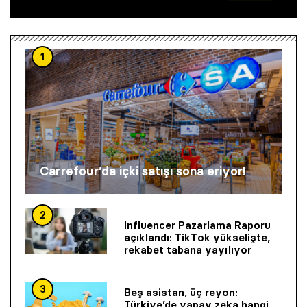
1
Carrefour’da içki satışı sona eriyor!
2
Influencer Pazarlama Raporu
açıklandı: TikTok yükselişte,
rekabet tabana yayılıyor
3
Beş asistan, üç reyon:
Türkiye’de yapay zeka hangi