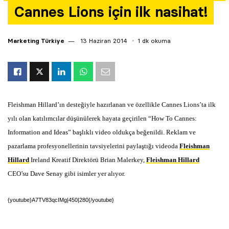
Cannes Lions için ilk nasihat!
Yazarlar
Araştırma
Marketing Türkiye
13 Haziran 2014
1 dk okuma
Fleishman Hillard’ın desteğiyle hazırlanan ve özellikle Cannes Lions’ta ilk
yılı olan katılımcılar düşünülerek hayata geçirilen “How To Cannes:
Information and Ideas” başlıklı video oldukça beğenildi.
Reklam ve
pazarlama pro­fesyonellerinin tavsiyelerini paylaştığı videoda
Fleishman
Hillard
Ireland Kreatif Direktörü Brian Malerkey,
Fleishman Hillard
CEO’su Dave Senay gibi isimler yer alıyor.
{youtube}A7TV83qcIMg|450|280{/youtube}