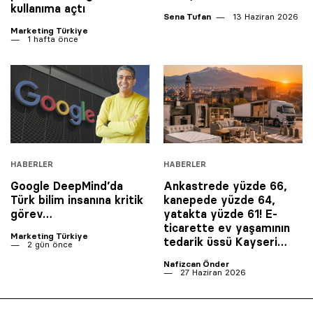
kullanıma açtı
Sena Tufan
13 Haziran 2026
Marketing Türkiye
1 hafta önce
HABERLER
HABERLER
Google DeepMind’da
Ankastrede yüzde 66,
Türk bilim insanına kritik
kanepede yüzde 64,
görev…
yatakta yüzde 61! E-
ticarette ev yaşamının
Marketing Türkiye
tedarik üssü Kayseri…
2 gün önce
Nafizcan Önder
27 Haziran 2026