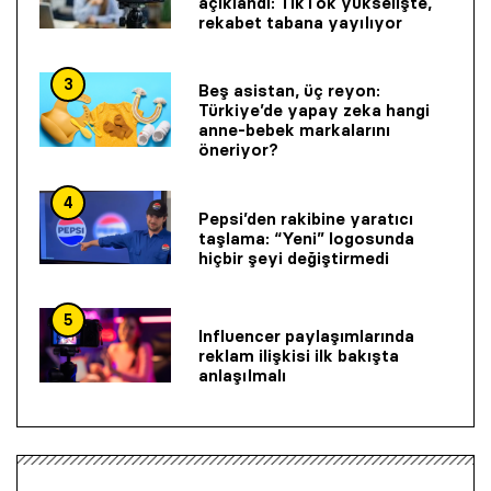
açıklandı: TikTok yükselişte,
rekabet tabana yayılıyor
3
Beş asistan, üç reyon:
Türkiye’de yapay zeka hangi
anne-bebek markalarını
öneriyor?
4
Pepsi’den rakibine yaratıcı
taşlama: “Yeni” logosunda
hiçbir şeyi değiştirmedi
5
Influencer paylaşımlarında
reklam ilişkisi ilk bakışta
anlaşılmalı