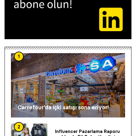
1
Carrefour’da içki satışı sona eriyor!
2
Influencer Pazarlama Raporu