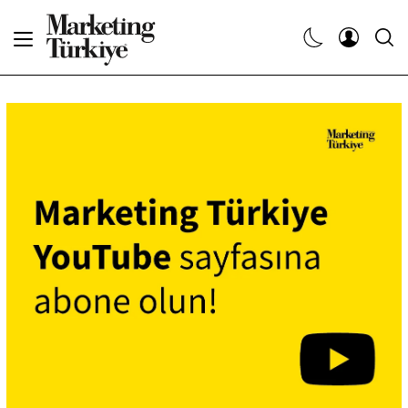
Abone Ol
Haberler
Yaratıcı İşler
Dergiler
Etkinlikler
Söyleşiler
Kariyer