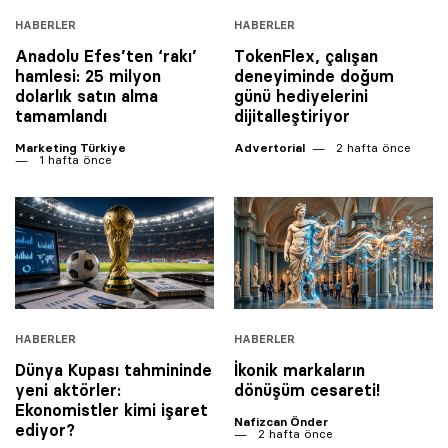
HABERLER
HABERLER
Anadolu Efes’ten ‘rakı’
TokenFlex, çalışan
hamlesi: 25 milyon
deneyiminde doğum
dolarlık satın alma
günü hediyelerini
tamamlandı
dijitalleştiriyor
Marketing Türkiye
Advertorial
2 hafta önce
1 hafta önce
HABERLER
HABERLER
Dünya Kupası tahmininde
İkonik markaların
yeni aktörler:
dönüşüm cesareti!
Ekonomistler kimi işaret
Nafizcan Önder
ediyor?
2 hafta önce