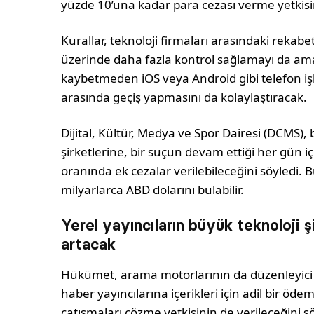
yüzde 10’una kadar para cezası verme yetkisi
Kurallar, teknoloji firmaları arasındaki rekabeti
üzerinde daha fazla kontrol sağlamayı da amaçl
kaybetmeden iOS veya Android gibi telefon iş
arasında geçiş yapmasını da kolaylaştıracak.
Dijital, Kültür, Medya ve Spor Dairesi (DCMS), 
şirketlerine, bir suçun devam ettiği her gün i
oranında ek cezalar verilebileceğini söyledi. B
milyarlarca ABD dolarını bulabilir.
Yerel yayıncıların büyük teknoloji ş
artacak
Hükümet, arama motorlarının da düzenleyici t
haber yayıncılarına içerikleri için adil bir öde
çatışmaları çözme yetkisinin de verileceğini sö