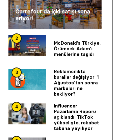
Carrefour’da içki satışı sona
eriyor!
2
McDonald’s Türkiye,
Örümcek Adam’ı
menülerine taşıdı
Reklamcılıkta
3
kurallar değişiyor: 1
Ağustos’tan sonra
markaları ne
bekliyor?
Influencer
4
Pazarlama Raporu
açıklandı: TikTok
yükselişte, rekabet
tabana yayılıyor