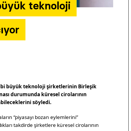
büyük teknoloji
çıyor
i büyük teknoloji şirketlerinin Birleşik
aması durumunda küresel cirolarının
bileceklerini söyledi.
maların “piyasayı bozan eylemlerini”
kları takdirde şirketlere küresel cirolarının