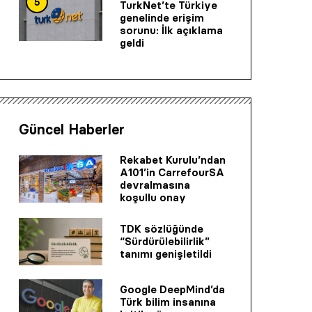
5
TurkNet’te Türkiye
genelinde erişim
sorunu: İlk açıklama
geldi
Güncel Haberler
Rekabet Kurulu’ndan
A101’in CarrefourSA
devralmasına
koşullu onay
TDK sözlüğünde
“Sürdürülebilirlik”
tanımı genişletildi
Google DeepMind’da
Türk bilim insanına