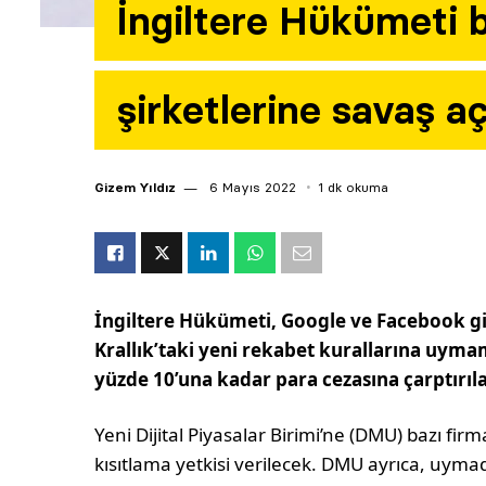
İngiltere Hükümeti 
şirketlerine savaş a
Gizem Yıldız
6 Mayıs 2022
1 dk okuma
İngiltere Hükümeti, Google ve Facebook gib
Krallık’taki yeni rekabet kurallarına uym
yüzde 10’una kadar para cezasına çarptırıla
Yeni Dijital Piyasalar Birimi’ne (DMU) bazı fir
kısıtlama yetkisi verilecek. DMU ayrıca, uymadı