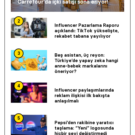
Carrefour’da içki satışı sona eriyor!
2
Influencer Pazarlama Raporu
açıklandı: TikTok yükselişte,
rekabet tabana yayılıyor
3
Beş asistan, üç reyon:
Türkiye’de yapay zeka hangi
anne-bebek markalarını
öneriyor?
4
Influencer paylaşımlarında
reklam ilişkisi ilk bakışta
anlaşılmalı
5
Pepsi’den rakibine yaratıcı
taşlama: “Yeni” logosunda
hiçbir şeyi değiştirmedi