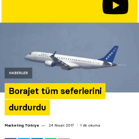
Yazarlar
Araştırma
HABERLER
Borajet tüm seferlerini
durdurdu
Marketing Türkiye
24 Nisan 2017
1 dk okuma