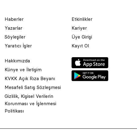
Haberler
Etkinlikler
Yazarlar
Kariyer
Söyleşiler
Üye Girişi
Yaratıcı İşler
Kayıt Ol
Hakkımızda
Künye ve İletişim
KVKK Açık Rıza Beyanı
Mesafeli Satış Sözleşmesi
Gizlilik, Kişisel Verilerin
Korunması ve İşlenmesi
© 2001 Rota Yayın Yapım Tanıtım Tic. Ltd. Şti. Bu Sitede Bulunan
Politikası
Yazı Ve Çizimlerin Her Hakkı Saklıdır.
Asquared WordPress Agency
tarafından tasarlanmış ve
kodlanmıştır.