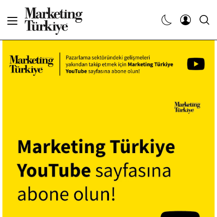
Abone Ol
Haberler
Yaratıcı İşler
Dergiler
Etkinlikler
Söyleşiler
Kariyer