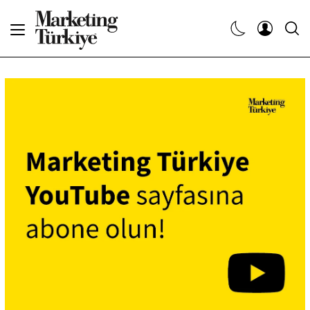
Abone Ol
Haberler
Yaratıcı İşler
Dergiler
Etkinlikler
Söyleşiler
Kariyer