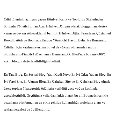
Ödül töreninin açılışını yapan Hürriyet İçerik ve Topluluk Sitelerinden
Sorumlu Yönetici Erhan Acar, Hürriyet Dünyası olarak blogger’lara destek
vermeye devam ettireceklerini belirtti. Hürriyet Dijital Pazarlama Çözümleri
Koordinatörü ve Boomads Kurucu Yöneticisi Haymi Behar ise Bumerang
Ödülleri için katılım sayısının bu yıl da yüksek olmasından mutlu
olduklarını, 4’üncüsü düzenlenen Bumerang Ödülleri’nde bu sene 600’ü
aşkın blogun değerlendirildiğini belirtti.
En Tarz Blog, En Sosyal Blog, Yapı Kredi Nuvo En İyi Çıkış Yapan Blog, En
İyi Yerel Site, En Uzman Blog, En Çalışkan Site ve En Çalışkan Blog olmak
üzere toplam 7 kategoride ödüllerin verildiği gece yoğun katılımla
gerçekleştirildi. Geçtiğimiz yıllardan farklı olarak bu yıl Boomads içerikle
pazarlama platformunun en etkin şekilde kullanıldığı projelerin ajans ve
reklamverenleri de ödüllendirildi.