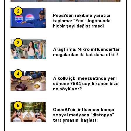
2
Pepsi’den rakibine yaratıcı
taşlama: “Yeni” logosunda
hiçbir şeyi değiştirmedi
3
Araştırma: Mikro influencer’lar
megalardan iki kat daha etkili!
4
Alkollü içki mevzuatında yeni
dönem: 7584 sayılı kanun bize
ne söylüyor?
5
OpenAI’nin influencer kampı
sosyal medyada “distopya”
tartışmasını başlattı