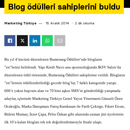
Blog ödülleri sahiplerini buldu
Marketing Türkiye
15 Aralık 2014
2 dk okuma
Bu yıl 4’üncüsü düzenlenen Bumerang Ödülleri’nde b
logların
“en”lerini
belirlendi. Yapı Kredi Nuvo ana sponsorluğunda
IKSV Salon’da
düzenlenen ödül töreninde, Bumerang Ödülleri sahiplerine verildi. Blogların
“en”lerinin ödüllendirilediği gecede blog’lar, 7 farklı kategoride yarıştı.
600’e yakın başvuru alan ve 70 bini aşkın SMS’in gönderildiği yarışmada
adaylar, içlerinde Marketing Türkiye Genel Yayın Yönetmeni Günseli Özen
Ocakoğlu, Marka Danışmanı Fatoş Karahasan ile Fatih Çekirge, Fikret Ercan,
Bülent Mumay, İzzet Çapa, Pelin Özkan gibi alanında uzman jüri üyelerinin
ilk 10’a kalan blogları tek tek değerlendirmesiyle finale ulaştı.