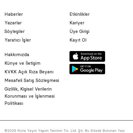
Haberler
Etkinlikler
Yazarlar
Kariyer
Söyleşiler
Üye Girişi
Yaratıcı İşler
Kayıt Ol
Hakkımızda
Künye ve İletişim
KVKK Açık Rıza Beyanı
Mesafeli Satış Sözleşmesi
Gizlilik, Kişisel Verilerin
Korunması ve İşlenmesi
© 2001 Rota Yayın Yapım Tanıtım Tic. Ltd. Şti. Bu Sitede Bulunan
Politikası
Yazı Ve Çizimlerin Her Hakkı Saklıdır.
Asquared WordPress Agency
tarafından tasarlanmış ve
kodlanmıştır.
©2026 Rota Yayın Yapım Tanıtım Tic. Ltd. Şti. Bu Sitede Bulunan Yazı