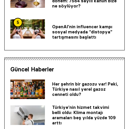
dönem: 7584 sayılı kanun bize
ne söylüyor?
5
OpenAI’nin influencer kampı
sosyal medyada “distopya”
tartışmasını başlattı
Güncel Haberler
Her şehrin bir gazozu var! Peki,
Türkiye nasıl yerel gazoz
cenneti oldu?
Türkiye’nin hizmet takvimi
belli oldu: Klima montajı
aramaları beş yılda yüzde 109
arttı