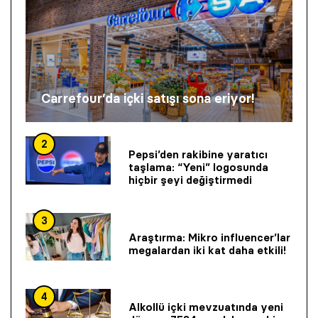
Carrefour’da içki satışı sona eriyor!
2
Pepsi’den rakibine yaratıcı
taşlama: “Yeni” logosunda
hiçbir şeyi değiştirmedi
3
Araştırma: Mikro influencer’lar
megalardan iki kat daha etkili!
4
Alkollü içki mevzuatında yeni