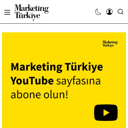
Abone Ol
Haberler
Yaratıcı İşler
Dergiler
Etkinlikler
Söyleşiler
Kariyer