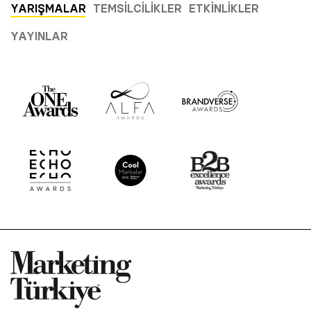
YARIŞMALAR
TEMSILCILIKLER
ETKINLIKLER
YAYINLAR