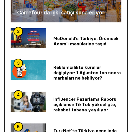
Carrefour’da içki satışı sona eriyor!
2
McDonald’s Türkiye, Örümcek
Adam’ı menülerine taşıdı
3
Reklamcılıkta kurallar
değişiyor: 1 Ağustos’tan sonra
markaları ne bekliyor?
4
Influencer Pazarlama Raporu
açıklandı: TikTok yükselişte,
rekabet tabana yayılıyor
5
TurkNet’te Türkiye genelinde