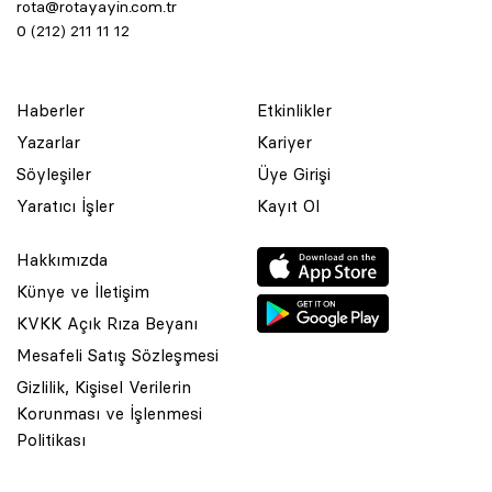
rota@rotayayin.com.tr
0 (212) 211 11 12
Haberler
Etkinlikler
Yazarlar
Kariyer
Söyleşiler
Üye Girişi
Yaratıcı İşler
Kayıt Ol
Hakkımızda
Künye ve İletişim
KVKK Açık Rıza Beyanı
Mesafeli Satış Sözleşmesi
Gizlilik, Kişisel Verilerin
Korunması ve İşlenmesi
© 2001 Rota Yayın Yapım Tanıtım Tic. Ltd. Şti. Bu Sitede Bulunan
Politikası
Yazı Ve Çizimlerin Her Hakkı Saklıdır.