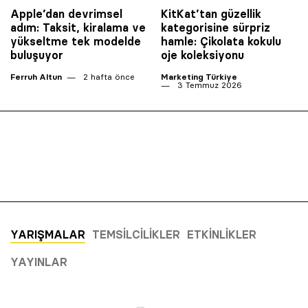
Apple’dan devrimsel
KitKat’tan güzellik
adım: Taksit, kiralama ve
kategorisine sürpriz
yükseltme tek modelde
hamle: Çikolata kokulu
buluşuyor
oje koleksiyonu
Ferruh Altun
2 hafta önce
Marketing Türkiye
3 Temmuz 2026
YARIŞMALAR
TEMSILCILIKLER
ETKINLIKLER
YAYINLAR