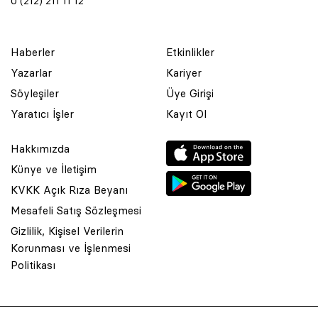
0 (212) 211 11 12
Haberler
Etkinlikler
Yazarlar
Kariyer
Söyleşiler
Üye Girişi
Yaratıcı İşler
Kayıt Ol
Hakkımızda
Künye ve İletişim
KVKK Açık Rıza Beyanı
Mesafeli Satış Sözleşmesi
Gizlilik, Kişisel Verilerin
Korunması ve İşlenmesi
© 2001 Rota Yayın Yapım Tanıtım Tic. Ltd. Şti. Bu Sitede Bulunan
Politikası
Yazı Ve Çizimlerin Her Hakkı Saklıdır.
Asquared WordPress Agency
tarafından tasarlanmış ve