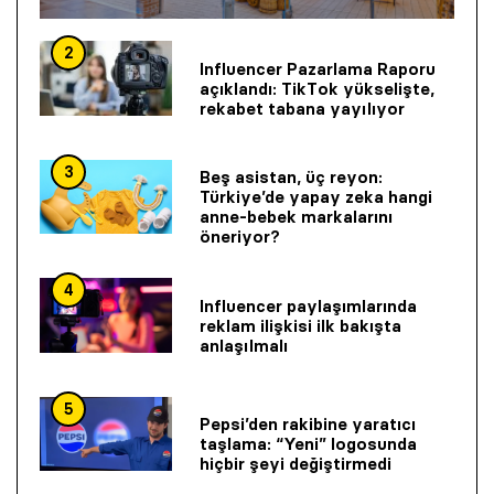
2
Influencer Pazarlama Raporu
açıklandı: TikTok yükselişte,
rekabet tabana yayılıyor
3
Beş asistan, üç reyon:
Türkiye’de yapay zeka hangi
anne-bebek markalarını
öneriyor?
4
Influencer paylaşımlarında
reklam ilişkisi ilk bakışta
anlaşılmalı
5
Pepsi’den rakibine yaratıcı
taşlama: “Yeni” logosunda
hiçbir şeyi değiştirmedi