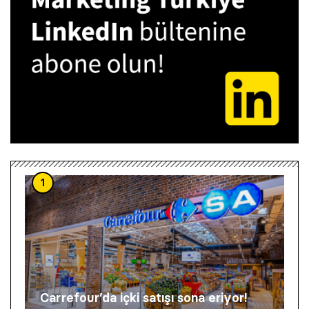
1
Carrefour’da içki satışı sona eriyor!