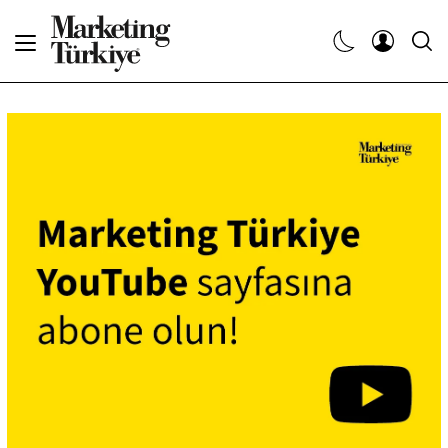
Abone Ol
Haberler
Yaratıcı İşler
Dergiler
Etkinlikler
Söyleşiler
Kariyer