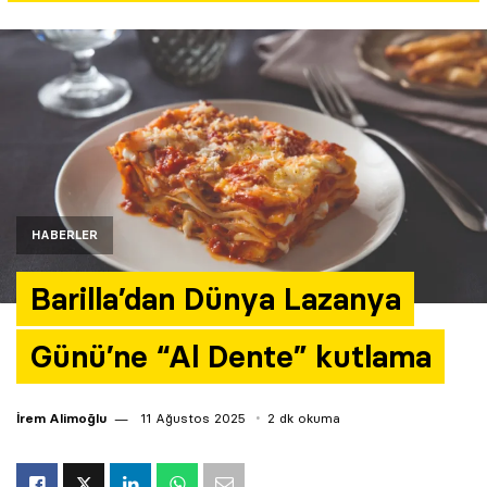
Yazarlar
Araştırma
HABERLER
Barilla’dan Dünya Lazanya
Günü’ne “Al Dente” kutlama
İrem Alimoğlu
11 Ağustos 2025
2 dk okuma