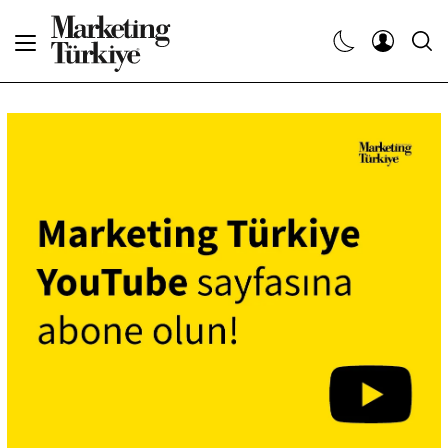
Abone Ol
Haberler
Yaratıcı İşler
Dergiler
Etkinlikler
Söyleşiler
Kariyer