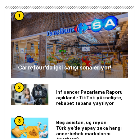
1
Carrefour’da içki satışı sona eriyor!
2
Influencer Pazarlama Raporu
açıklandı: TikTok yükselişte,
rekabet tabana yayılıyor
3
Beş asistan, üç reyon:
Türkiye’de yapay zeka hangi
anne-bebek markalarını