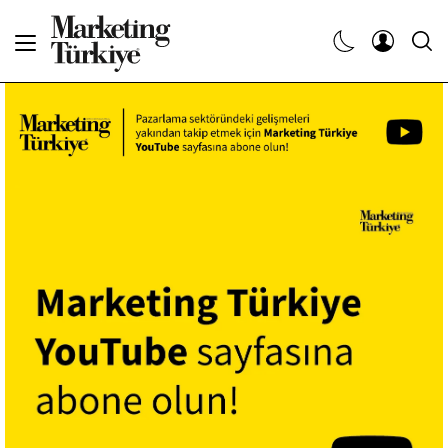
Abone Ol
Haberler
Yaratıcı İşler
Dergiler
Etkinlikler
Söyleşiler
Kariyer