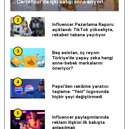
Carrefour’da içki satışı sona eriyor!
2
Influencer Pazarlama Raporu
açıklandı: TikTok yükselişte,
rekabet tabana yayılıyor
3
Beş asistan, üç reyon:
Türkiye’de yapay zeka hangi
anne-bebek markalarını
öneriyor?
4
Pepsi’den rakibine yaratıcı
taşlama: “Yeni” logosunda
hiçbir şeyi değiştirmedi
5
Influencer paylaşımlarında
reklam ilişkisi ilk bakışta
anlaşılmalı