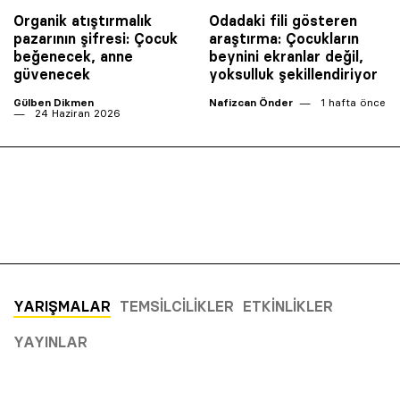
Organik atıştırmalık
Odadaki fili gösteren
pazarının şifresi: Çocuk
araştırma: Çocukların
beğenecek, anne
beynini ekranlar değil,
güvenecek
yoksulluk şekillendiriyor
Gülben Dikmen
Nafizcan Önder
1 hafta önce
24 Haziran 2026
YARIŞMALAR
TEMSILCILIKLER
ETKINLIKLER
YAYINLAR