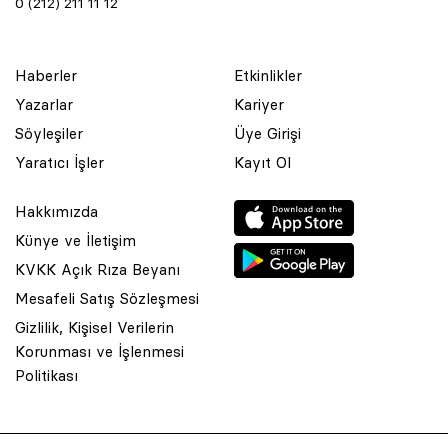
0 (212) 211 11 12
Haberler
Etkinlikler
Yazarlar
Kariyer
Söyleşiler
Üye Girişi
Yaratıcı İşler
Kayıt Ol
Hakkımızda
Künye ve İletişim
KVKK Açık Rıza Beyanı
Mesafeli Satış Sözleşmesi
Gizlilik, Kişisel Verilerin
Korunması ve İşlenmesi
© 2001 Rota Yayın Yapım Tanıtım Tic. Ltd. Şti. Bu Sitede Bulunan
Politikası
Yazı Ve Çizimlerin Her Hakkı Saklıdır.
Asquared WordPress Agency
tarafından tasarlanmış ve