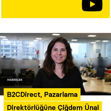
Yazarlar
Araştırma
HABERLER
B2CDirect, Pazarlama
Direktörlüğüne Çiğdem Ünal