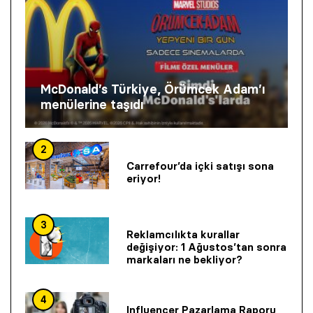
McDonald’s Türkiye, Örümcek Adam’ı
menülerine taşıdı
2
Carrefour’da içki satışı sona
eriyor!
3
Reklamcılıkta kurallar
değişiyor: 1 Ağustos’tan sonra
markaları ne bekliyor?
4
Influencer Pazarlama Raporu