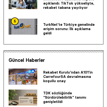
açıklandı: TikTok yükselişte,
rekabet tabana yayılıyor
5
TurkNet’te Türkiye genelinde
erişim sorunu: İlk açıklama
geldi
Güncel Haberler
Rekabet Kurulu’ndan A101’in
CarrefourSA devralmasına
koşullu onay
TDK sözlüğünde
“Sürdürülebilirlik” tanımı
genişletildi