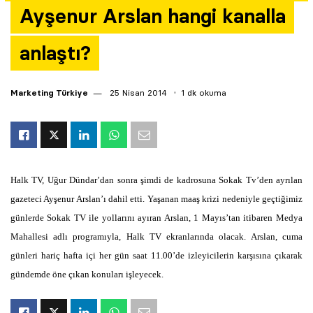
Ayşenur Arslan hangi kanalla
Yazarlar
anlaştı?
Araştırma
Marketing Türkiye
25 Nisan 2014
1 dk okuma
Halk TV, Uğur Dündar’dan sonra şimdi de kadrosuna Sokak Tv’den ayrılan
gazeteci Ayşenur Arslan’ı dahil etti. Yaşanan maaş krizi nedeniyle geçtiğimiz
günlerde Sokak TV ile yollarını ayıran Arslan, 1 Mayıs’tan itibaren Medya
Mahallesi adlı programıyla, Halk TV ekranlarında olacak. Arslan, cuma
günleri hariç hafta içi her gün saat 11.00’de izleyicilerin karşısına çıkarak
gündemde öne çıkan konuları işleyecek.