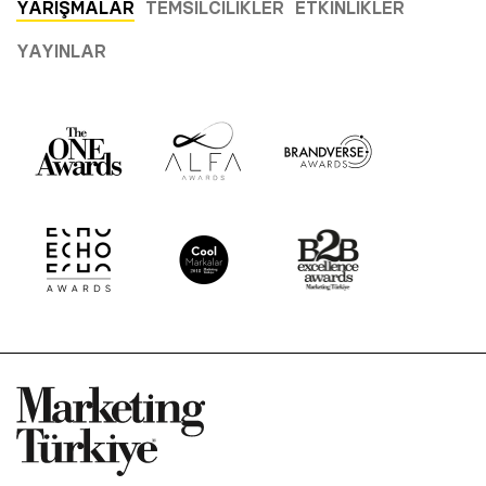
YARIŞMALAR
TEMSILCILIKLER
ETKINLIKLER
YAYINLAR