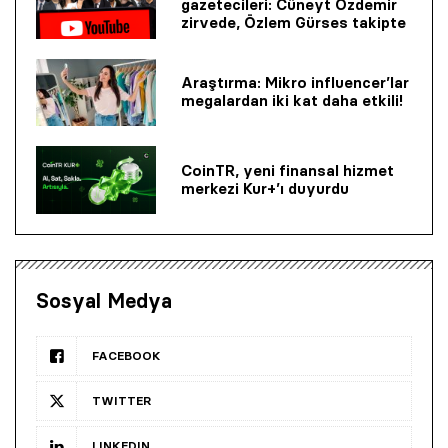
gazetecileri: Cüneyt Özdemir
zirvede, Özlem Gürses takipte
Araştırma: Mikro influencer’lar
megalardan iki kat daha etkili!
CoinTR, yeni finansal hizmet
merkezi Kur+’ı duyurdu
Sosyal Medya
FACEBOOK
TWITTER
LINKEDIN