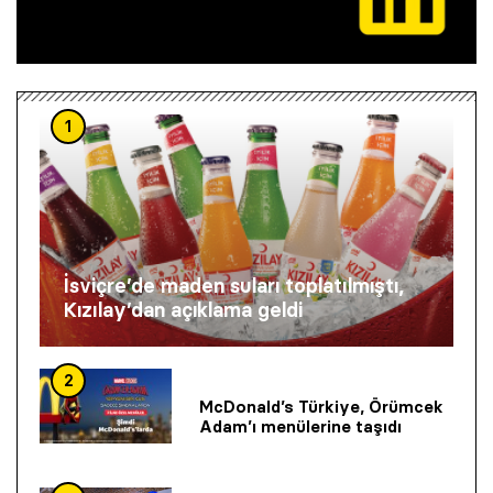
1
İsviçre’de maden suları toplatılmıştı,
Kızılay’dan açıklama geldi
2
McDonald’s Türkiye, Örümcek
Adam’ı menülerine taşıdı