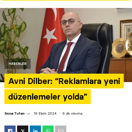
Yazarlar
Araştırma
HABERLER
Avni Dilber: “Reklamlara yeni
düzenlemeler yolda”
Sena Tufan
19 Ekim 2024
6 dk okuma