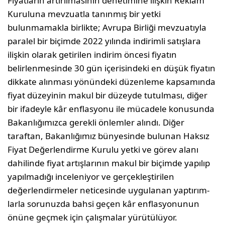
Fiyatların artırılmasının denetimine ilişkin Reklam
Kuruluna mev­zuatla tanınmış bir yetki
bulunmamakla birlikte; Avrupa Birliği mev­zuatıyla
paralel bir biçimde 2022 yılında indirimli satışlara
ilişkin olarak getirilen indirim öncesi fiyatın
belirlenmesinde 30 gün içeri­sindeki en düşük fiyatın
dikkate alınması yönündeki düzenleme kap­samında
fiyat düzeyinin makul bir düzeyde tutulması, diğer
bir ifa­deyle kâr enflasyonu ile mücadele konusunda
Bakanlığımızca gerekli önlemler alındı. Diğer
taraftan, Bakanlığımız bünyesinde bulunan Haksız
Fiyat Değerlendirme Kurulu yetki ve görev alanı
dahilinde fi­yat artışlarının makul bir biçimde yapılıp
yapılmadığı inceleniyor ve gerçekleştirilen
değerlendirmeler neticesinde uygulanan yaptırım­
larla sorunuzda bahsi geçen kâr enflasyonunun
önüne geçmek için çalışmalar yürütülüyor.