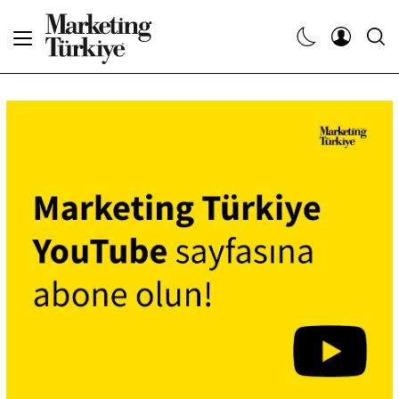
Abone Ol
Haberler
Yaratıcı İşler
Dergiler
Etkinlikler
Söyleşiler
Kariyer