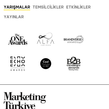
YARIŞMALAR
TEMSILCILIKLER
ETKINLIKLER
YAYINLAR