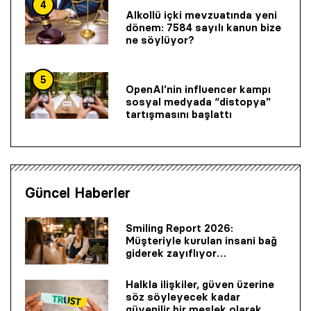
4
Alkollü içki mevzuatında yeni
dönem: 7584 sayılı kanun bize
ne söylüyor?
5
OpenAI’nin influencer kampı
sosyal medyada “distopya”
tartışmasını başlattı
Güncel Haberler
Smiling Report 2026:
Müşteriyle kurulan insani bağ
giderek zayıflıyor…
Halkla ilişkiler, güven üzerine
söz söyleyecek kadar
güvenilir bir mes­lek olarak