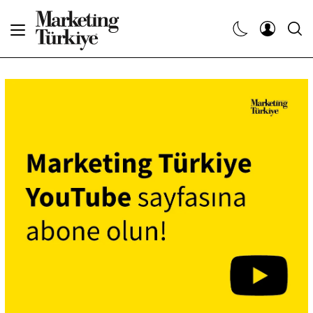
Abone Ol
Haberler
Yaratıcı İşler
Dergiler
Etkinlikler
Söyleşiler
Kariyer