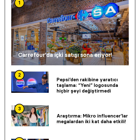
1
Carrefour’da içki satışı sona eriyor!
2
Pepsi’den rakibine yaratıcı
taşlama: “Yeni” logosunda
hiçbir şeyi değiştirmedi
3
Araştırma: Mikro influencer’lar
megalardan iki kat daha etkili!