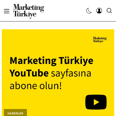
Abone Ol
Haberler
Yaratıcı İşler
Dergiler
Etkinlikler
Söyleşiler
Kariyer
HABERLER