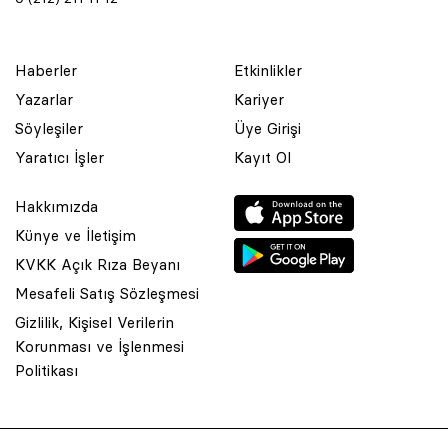
Haberler
Etkinlikler
Yazarlar
Kariyer
Söyleşiler
Üye Girişi
Yaratıcı İşler
Kayıt Ol
Hakkımızda
Künye ve İletişim
KVKK Açık Rıza Beyanı
Mesafeli Satış Sözleşmesi
Gizlilik, Kişisel Verilerin
Korunması ve İşlenmesi
© 2001 Rota Yayın Yapım Tanıtım Tic. Ltd. Şti. Bu Sitede Bulunan
Politikası
Yazı Ve Çizimlerin Her Hakkı Saklıdır.
Asquared WordPress Agency
tarafından tasarlanmış ve
kodlanmıştır.