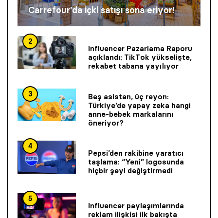
Carrefour’da içki satışı sona eriyor!
2
Influencer Pazarlama Raporu
açıklandı: TikTok yükselişte,
rekabet tabana yayılıyor
3
Beş asistan, üç reyon:
Türkiye’de yapay zeka hangi
anne-bebek markalarını
öneriyor?
4
Pepsi’den rakibine yaratıcı
taşlama: “Yeni” logosunda
hiçbir şeyi değiştirmedi
5
Influencer paylaşımlarında
reklam ilişkisi ilk bakışta