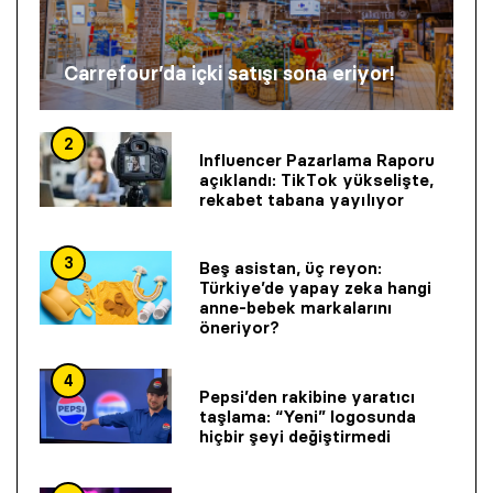
Carrefour’da içki satışı sona eriyor!
2
Influencer Pazarlama Raporu
açıklandı: TikTok yükselişte,
rekabet tabana yayılıyor
3
Beş asistan, üç reyon:
Türkiye’de yapay zeka hangi
anne-bebek markalarını
öneriyor?
4
Pepsi’den rakibine yaratıcı
taşlama: “Yeni” logosunda
hiçbir şeyi değiştirmedi