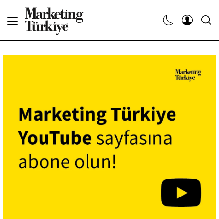
Abone Ol
Haberler
Yaratıcı İşler
Dergiler
Etkinlikler
Söyleşiler
Kariyer