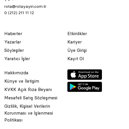
rota@rotayayin.com.tr
0 (212) 211 11 12
Haberler
Etkinlikler
Yazarlar
Kariyer
Söyleşiler
Üye Girişi
Yaratıcı İşler
Kayıt Ol
Hakkımızda
Künye ve İletişim
KVKK Açık Rıza Beyanı
Mesafeli Satış Sözleşmesi
Gizlilik, Kişisel Verilerin
Korunması ve İşlenmesi
© 2001 Rota Yayın Yapım Tanıtım Tic. Ltd. Şti. Bu Sitede Bulunan
Politikası
Yazı Ve Çizimlerin Her Hakkı Saklıdır.