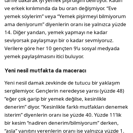
tarife bakarak iyi yemek pişirdiğini belirtiyor. Kadın
ve erkek kırılımında da bu oran değişmiyor. “Eve
yemek söylerim” veya “Yemek pişirmeyi bilmiyorum
ama deniyorum” diyenlerin oranı ise yalnızca yüzde
14. Diğer yandan, yemek yapmayı ne kadar
seviyorsak paylaşmayı bir o kadar sevmiyoruz.
Verilere göre her 10 gençten 9’u sosyal medyada
yemek paylaşılmasını itici buluyor.
Yeni nesil mutfakta da maceracı
Yeni nesil damak zevkinde de tutucu bir yaklaşım
sergilemiyor. Gençlerin neredeyse yarısı (yüzde 48)
“eğer çok garip bir yemek değilse, kesinlikle
denerim” diyor. “Kesinlikle farklı mutfakları denemek
isterim” diyenlerin oranı ise yüzde 40. Yüzde 11’lik
bir kesim “nadiren denerim/bilmiyorum” derken,
“asla” yanıtını verenlerin oranı ise yalnızca yüzde 1.