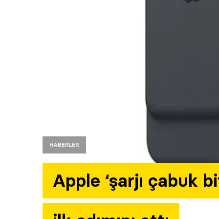
HABERLER
Apple ‘şarjı çabuk b