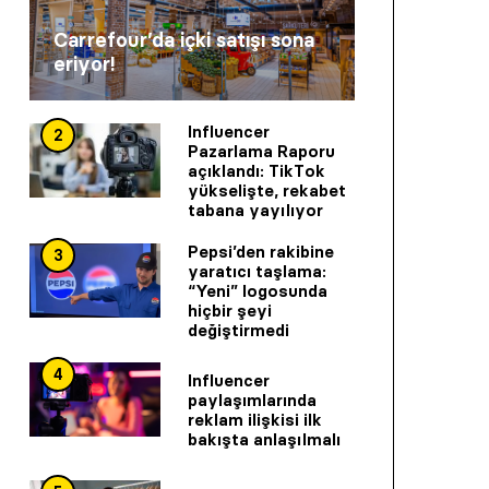
Carrefour’da içki satışı sona
eriyor!
Influencer
2
Pazarlama Raporu
açıklandı: TikTok
yükselişte, rekabet
tabana yayılıyor
Pepsi’den rakibine
3
yaratıcı taşlama:
“Yeni” logosunda
hiçbir şeyi
değiştirmedi
4
Influencer
paylaşımlarında
reklam ilişkisi ilk
bakışta anlaşılmalı