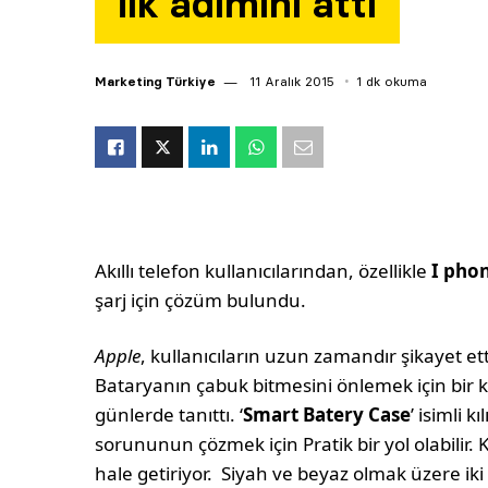
ilk adımını attı
Marketing Türkiye
11 Aralık 2015
1 dk okuma
Akıllı telefon kullanıcılarından, özellikle
I pho
şarj için çözüm bulundu.
Apple
, kullanıcıların uzun zamandır şikayet ett
Bataryanın çabuk bitmesini önlemek için bir k
günlerde tanıttı. ‘
Smart Batery Case
’ isimli kıl
sorununun çözmek için Pratik bir yol olabilir. Kı
hale getiriyor. Siyah ve beyaz olmak üzere iki f