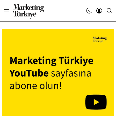
Abone Ol
Haberler
Yaratıcı İşler
Dergiler
Etkinlikler
Söyleşiler
Kariyer