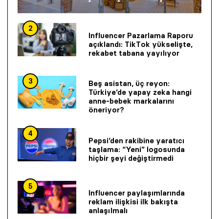
2
Influencer Pazarlama Raporu
açıklandı: TikTok yükselişte,
rekabet tabana yayılıyor
3
Beş asistan, üç reyon:
Türkiye’de yapay zeka hangi
anne-bebek markalarını
öneriyor?
4
Pepsi’den rakibine yaratıcı
taşlama: “Yeni” logosunda
hiçbir şeyi değiştirmedi
5
Influencer paylaşımlarında
reklam ilişkisi ilk bakışta
anlaşılmalı