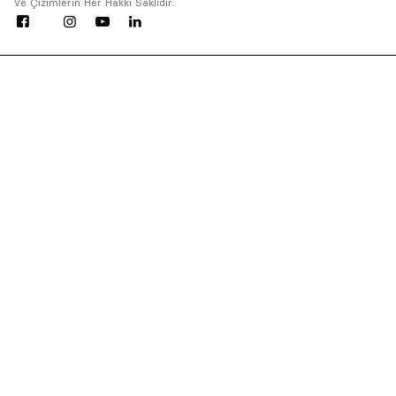
Ve Çizimlerin Her Hakkı Saklıdır.
Asquared WordPress Agency
tarafından tasarlanmış ve 