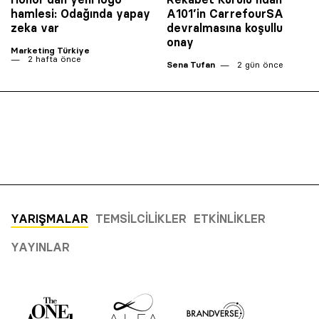
hamlesi: Odağında yapay
A101’in CarrefourSA
zeka var
devralmasına koşullu
onay
Marketing Türkiye
2 hafta önce
Sena Tufan
2 gün önce
YARIŞMALAR
TEMSILCILIKLER
ETKINLIKLER
YAYINLAR