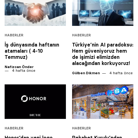
HABERLER
HABERLER
İş dünyasında haftanın
Türkiye’nin AI paradoksu:
atamaları ( 4-10
Hem güveniyoruz hem
Temmuz)
de işimizi elimizden
alacağından korkuyoruz!
Nafizcan Önder
4 hafta önce
Gülben Dikmen
4 hafta önce
HABERLER
HABERLER
Honor’dan yeni logo
Rekabet Kurulu’ndan