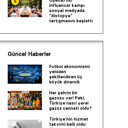
OpenAI’nin
5
influencer kampı
sosyal medyada
“distopya”
tartışmasını başlattı
Güncel Haberler
Futbol ekonomisini
yeniden
şekillendiren üç
büyük dinamik
Her şehrin bir
gazozu var! Peki,
Türkiye nasıl yerel
gazoz cenneti oldu?
Türkiye’nin hizmet
takvimi belli oldu: