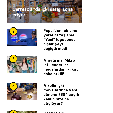
Carrefour’da içki satışı sona
eriyor!
Pepsi’den rakibine
2
yaratıcı taşlama:
“Yeni” logosunda
hiçbir şeyi
değiştirmedi
3
Araştırma: Mikro
influencer’lar
megalardan iki kat
daha etkili!
Alkollü içki
4
mevzuatında yeni
dönem: 7584 sayılı
kanun bize ne
söylüyor?