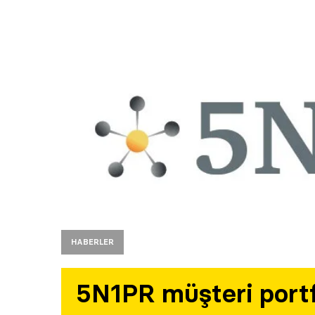
HABERLER
5N1PR müşteri portf