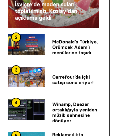
İsviçre’de maden suları
toplatılmıştı, Kızılay’dan
açıklama geldi
2
McDonald’s Türkiye,
Örümcek Adam’ı
menülerine taşıdı
3
Carrefour’da içki
satışı sona eriyor!
4
Winamp, Deezer
ortaklığıyla yeniden
müzik sahnesine
dönüyor
Reklamcılıkta
5