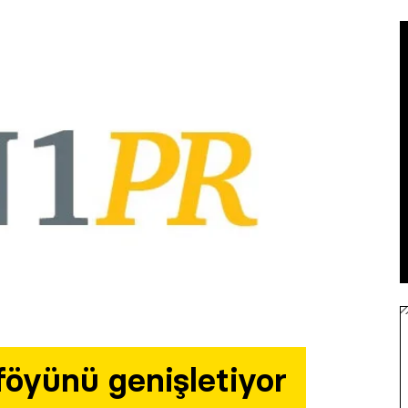
öyünü genişletiyor