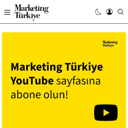
Abone Ol
Haberler
Yaratıcı İşler
Dergiler
Etkinlikler
Söyleşiler
Kariyer