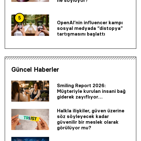
ne söylüyor?
5
OpenAI’nin influencer kampı
sosyal medyada “distopya”
tartışmasını başlattı
Güncel Haberler
Smiling Report 2026:
Müşteriyle kurulan insani bağ
giderek zayıflıyor…
Halkla ilişkiler, güven üzerine
söz söyleyecek kadar
güvenilir bir mes­lek olarak
görülüyor mu?