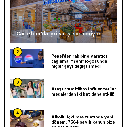
Carrefour’da içki satışı sona eriyor!
2
Pepsi’den rakibine yaratıcı
taşlama: “Yeni” logosunda
hiçbir şeyi değiştirmedi
3
Araştırma: Mikro influencer’lar
megalardan iki kat daha etkili!
4
Alkollü içki mevzuatında yeni
dönem: 7584 sayılı kanun bize