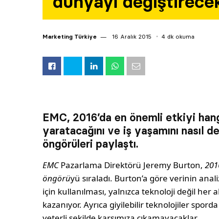
dünyayı değiştirece
Marketing Türkiye
16 Aralık 2015
4 dk okuma
EMC, 2016’da en önemli etkiyi hangi
yaratacağını ve iş yaşamını nasıl d
öngörüleri paylaştı.
EMC
Pazarlama Direktörü Jeremy Burton,
201
öngörü
yü sıraladı. Burton’a göre verinin ana
için kullanılması, yalnızca teknoloji değil her
kazanıyor. Ayrıca giyilebilir teknolojiler spo
yeterli şekilde karşımıza çıkamayacaklar.