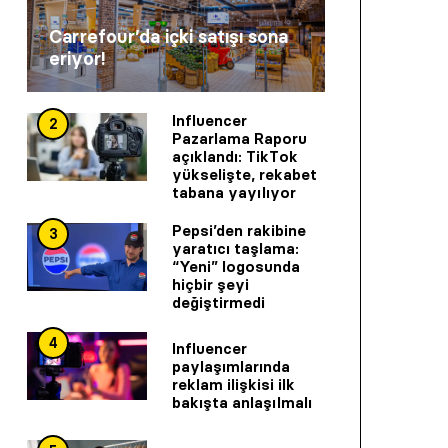
Carrefour’da içki satışı sona
eriyor!
Influencer
2
Pazarlama Raporu
açıklandı: TikTok
yükselişte, rekabet
tabana yayılıyor
Pepsi’den rakibine
3
yaratıcı taşlama:
“Yeni” logosunda
hiçbir şeyi
değiştirmedi
4
Influencer
paylaşımlarında
reklam ilişkisi ilk
bakışta anlaşılmalı