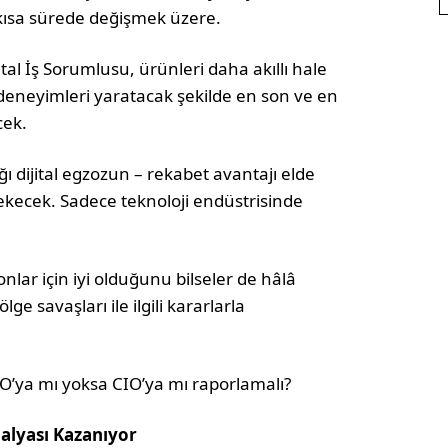
kısa sürede değişmek üzere.
al İş Sorumlusu, ürünleri daha akıllı hale
 deneyimleri yaratacak şekilde en son ve en
cek.
ığı dijital egzozun – rekabet avantajı elde
rekecek. Sadece teknoloji endüstrisinde
nlar için iyi olduğunu bilseler de hâlâ
e savaşları ile ilgili kararlarla
MO’ya mı yoksa CIO’ya mı raporlamalı?
dalyası Kazanıyor