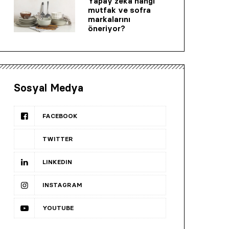
Yapay zeka hangi
mutfak ve sofra
markalarını
öneriyor?
Sosyal Medya
FACEBOOK
TWITTER
LINKEDIN
INSTAGRAM
YOUTUBE