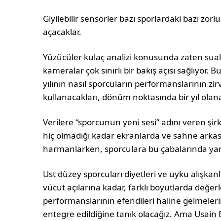
Giyilebilir sensörler bazı sporlardaki bazı zorl
açacaklar.
Yüzücüler kulaç analizi konusunda zaten sua
kameralar çok sınırlı bir bakış açısı sağlıyor. B
yılının nasıl sporcuların performanslarının zirv
kullanacakları, dönüm noktasında bir yıl olan
Verilere “sporcunun yeni sesi” adını veren şi
hiç olmadığı kadar ekranlarda ve sahne arkasın
harmanlarken, sporculara bu çabalarında yard
Üst düzey sporcuları diyetleri ve uyku alışka
vücut açılarına kadar, farklı boyutlarda değerl
performanslarının efendileri haline gelmelerin
entegre edildiğine tanık olacağız. Ama Usain B