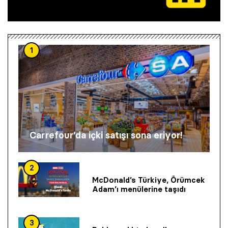
1
Carrefour’da içki satışı sona eriyor!
2
McDonald’s Türkiye, Örümcek
Adam’ı menülerine taşıdı
3