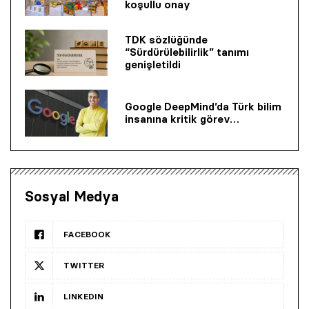
koşullu onay
TDK sözlüğünde
“Sürdürülebilirlik” tanımı
genişletildi
Google DeepMind’da Türk bilim
insanına kritik görev…
Sosyal Medya
FACEBOOK
TWITTER
LINKEDIN