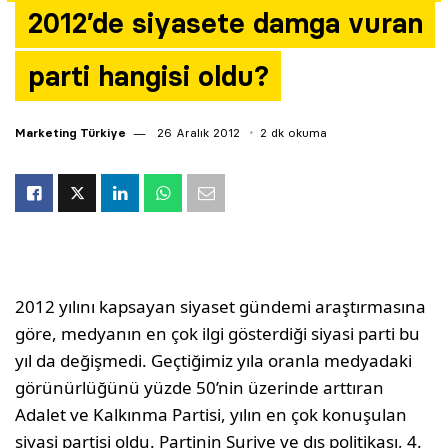
2012’de siyasete damga vuran
Yazarlar
parti hangisi oldu?
Araştırma
Marketing Türkiye
26 Aralık 2012
2 dk okuma
2012 yılını kapsayan siyaset gündemi araştırmasına
göre, medyanın en çok ilgi gösterdiği siyasi parti bu
yıl da değişmedi. Geçtiğimiz yıla oranla medyadaki
görünürlüğünü yüzde 50’nin üzerinde arttıran
Adalet ve Kalkınma Partisi, yılın en çok konuşulan
siyasi partisi oldu. Partinin Suriye ve dış politikası, 4.