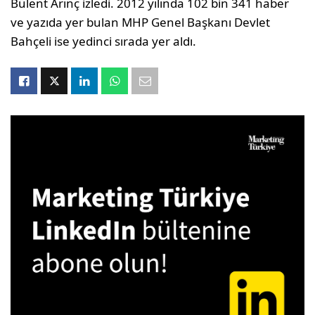
Bülent Arınç izledi. 2012 yılında 102 bin 341 haber
ve yazıda yer bulan MHP Genel Başkanı Devlet
Bahçeli ise yedinci sırada yer aldı.