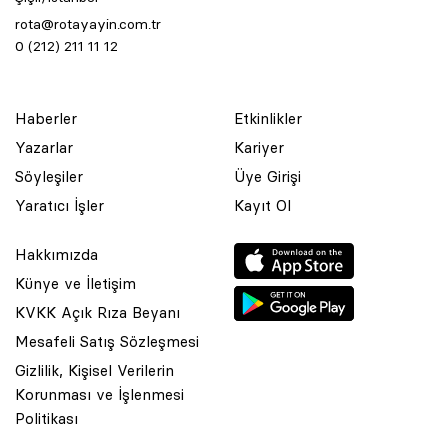
rota@rotayayin.com.tr
0 (212) 211 11 12
Haberler
Etkinlikler
Yazarlar
Kariyer
Söyleşiler
Üye Girişi
Yaratıcı İşler
Kayıt Ol
Hakkımızda
Künye ve İletişim
KVKK Açık Rıza Beyanı
Mesafeli Satış Sözleşmesi
Gizlilik, Kişisel Verilerin
Korunması ve İşlenmesi
© 2001 Rota Yayın Yapım Tanıtım Tic. Ltd. Şti. Bu Sitede Bulunan
Politikası
Yazı Ve Çizimlerin Her Hakkı Saklıdır.