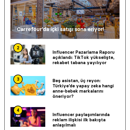
Carrefour’da içki satışı sona eriyor!
2
Influencer Pazarlama Raporu
açıklandı: TikTok yükselişte,
rekabet tabana yayılıyor
3
Beş asistan, üç reyon:
Türkiye’de yapay zeka hangi
anne-bebek markalarını
öneriyor?
4
Influencer paylaşımlarında
reklam ilişkisi ilk bakışta
anlaşılmalı