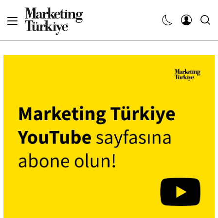
Abone Ol
Haberler
Yaratıcı İşler
Dergiler
Etkinlikler
Söyleşiler
Kariyer