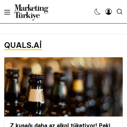
Abone Ol
Haberler
QUALS.AI
Yaratıcı İşler
Dergiler
Etkinlikler
Söyleşiler
Kariyer
Z kuşağı daha az alkol tüketiyor! Peki