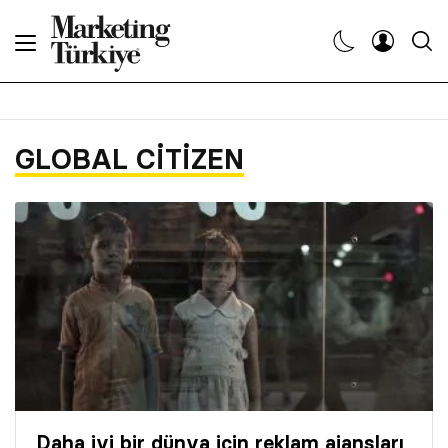
Abone Ol
Haberler
GLOBAL CITIZEN
Yaratıcı İşler
Dergiler
Etkinlikler
Söyleşiler
Kariyer
Daha iyi bir dünya için reklam ajansları